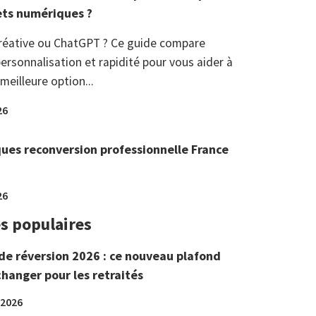
ets numériques ?
réative ou ChatGPT ? Ce guide compare
ersonnalisation et rapidité pour vous aider à
 meilleure option...
26
ques reconversion professionnelle France
26
es populaires
de réversion 2026 : ce nouveau plafond
changer pour les retraités
 2026