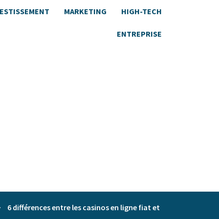
VESTISSEMENT
MARKETING
HIGH-TECH
ENTREPRISE
>
6 différences entre les casinos en ligne fiat et