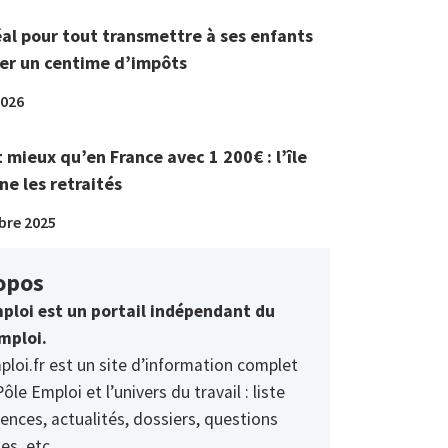
éal pour tout transmettre à ses enfants
er un centime d’impôts
2026
t mieux qu’en France avec 1 200€ : l’île
ne les retraités
bre 2025
opos
ploi est un portail indépendant du
mploi.
ploi.fr est un site d’information complet
Pôle Emploi et l’univers du travail : liste
ences, actualités, dossiers, questions
es, etc.