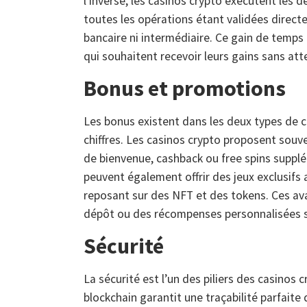
l’inverse, les casinos crypto exécutent les 
toutes les opérations étant validées directe
bancaire ni intermédiaire. Ce gain de temps 
qui souhaitent recevoir leurs gains sans at
Bonus et promotions
Les bonus existent dans les deux types de c
chiffres. Les casinos crypto proposent sou
de bienvenue, cashback ou free spins supplé
peuvent également offrir des jeux exclusifs
reposant sur des NFT et des tokens. Ces av
dépôt ou des récompenses personnalisées sel
Sécurité
La sécurité est l’un des piliers des casinos 
blockchain garantit une traçabilité parfait