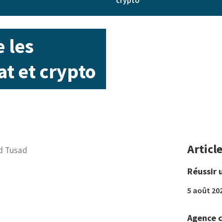
crypto
e les
at et crypto
Articl
d Tusad
Réussir 
5 août 20
Agence c