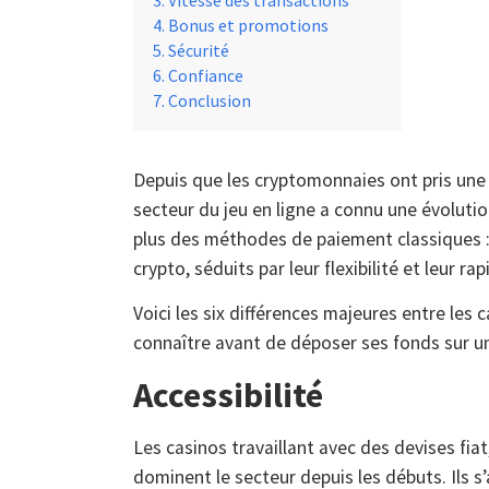
Vitesse des transactions
Bonus et promotions
Sécurité
Confiance
Conclusion
Depuis que les cryptomonnaies ont pris une
secteur du jeu en ligne a connu une évoluti
plus des méthodes de paiement classiques :
crypto, séduits par leur flexibilité et leur rap
Voici les six différences majeures entre les 
connaître avant de déposer ses fonds sur un
Accessibilité
Les casinos travaillant avec des devises fia
dominent le secteur depuis les débuts. Ils 