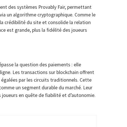
rent des systèmes Provably Fair, permettant
in via un algorithme cryptographique. Comme le
 crédibilité du site et consolide la relation
ce est grande, plus la fidélité des joueurs
dépasse la question des paiements : elle
igne. Les transactions sur blockchain offrent
t égalées par les circuits traditionnels. Cette
o comme un segment durable du marché. Leur
 joueurs en quête de fiabilité et d’autonomie.