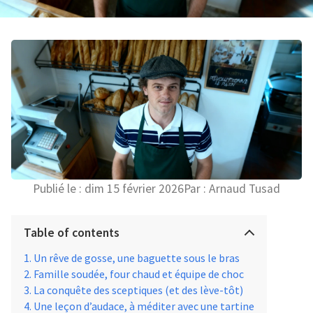
Publié le :
dim 15 février 2026
Par :
Arnaud Tusad
Table of contents
Un rêve de gosse, une baguette sous le bras
Famille soudée, four chaud et équipe de choc
La conquête des sceptiques (et des lève-tôt)
Une leçon d’audace, à méditer avec une tartine