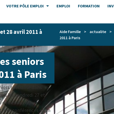
VOTRE PÔLE EMPLOI
EMPLOI
FORMATION
IN
et 28 avril 2011 à
Aide Famille
>
actualite
>
2011 à Paris
es seniors
2011 à Paris
niors spécialisé dans
aris les vendredi 27 et
 dédiés aux offres
, des conférences et un