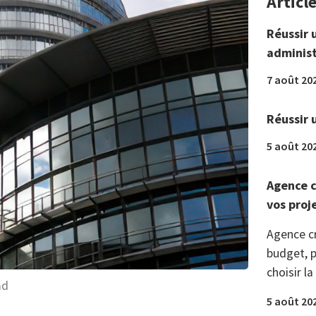
Articl
Réussir 
administ
7 août 20
Réussir 
5 août 20
Agence c
vos proj
Agence c
budget, p
choisir la
ad
5 août 20