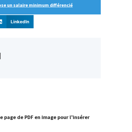
e un salaire minimum différencié
LinkedIn
d
ne page de PDF en image pour l’insérer