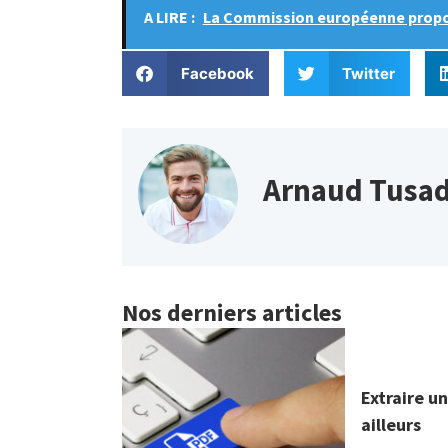
A LIRE :
La Commission européenne propos
Facebook
Twitter
Arnaud Tusa
Nos derniers articles
Extraire u
ailleurs