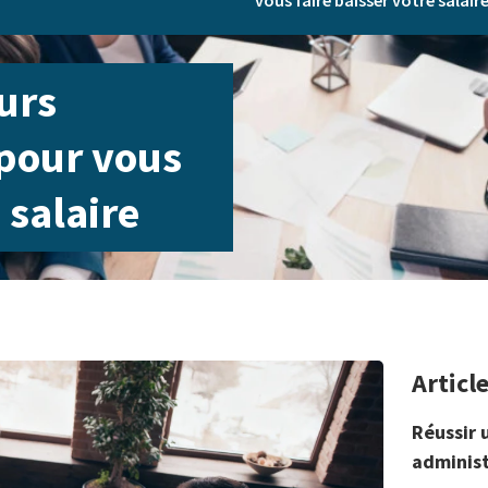
vous faire baisser votre salair
urs
pour vous
 salaire
Articl
Réussir 
administ