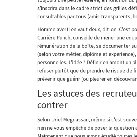
toujours une petite réserve, en fonction du 
s’inscrira dans le cadre strict des grilles dé
consultables par tous (amis transparents, bo
Homme averti en vaut deux, dit-on. C’est p
Carrière Punch, conseille de mener une enquê
rémunération de la boîte, se documenter sur 
(selon votre métier, diplôme et expérience), 
personnelles. L’idée ? Définir en amont un pl
refuser plutôt que de prendre le risque de f
prévenir que guérir (ou pleurer en découvran
Les astuces des recruteu
contrer
Selon Uriel Megnassan, même si c’est souven
rien ne vous empêche de poser la question av
Maintenant que nous avons étudié toutes l