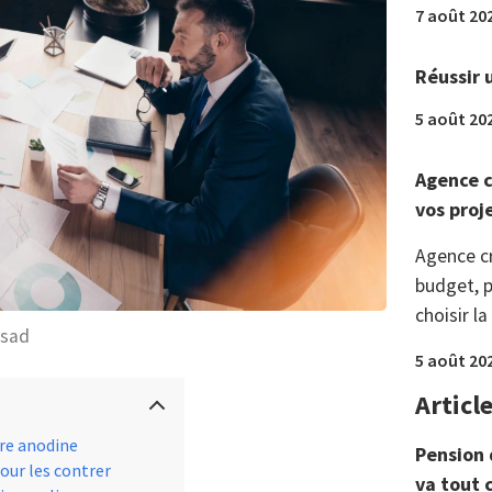
7 août 20
Réussir 
5 août 20
Agence c
vos proj
Agence c
budget, p
choisir la
usad
5 août 20
Articl
tre anodine
Pension 
our les contrer
va tout 