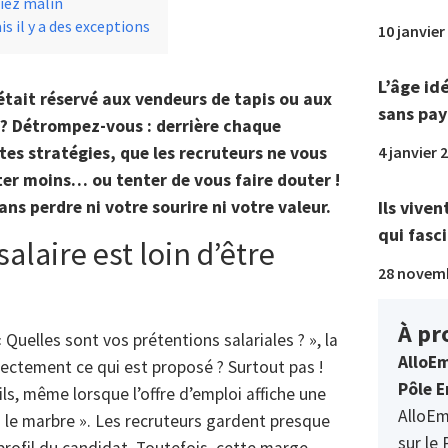
ciez malin
s il y a des exceptions
10 janvier
L’âge id
était réservé aux vendeurs de tapis ou aux
sans pay
 ? Détrompez-vous : derrière chaque
4 janvier 
es stratégies, que les recruteurs ne vous
er moins… ou tenter de vous faire douter !
Ils viven
ns perdre ni votre sourire ni votre valeur.
qui fasci
alaire est loin d’être
28 novem
À pr
« Quelles sont vos prétentions salariales ? », la
AlloEm
rectement ce qui est proposé ? Surtout pas !
Pôle E
ls, même lorsque l’offre d’emploi affiche une
AlloEm
s le marbre ». Les recruteurs gardent presque
sur le 