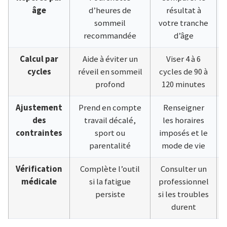
âge
d’heures de
résultat à
sommeil
votre tranche
recommandée
d’âge
Calcul par
Aide à éviter un
Viser 4 à 6
cycles
réveil en sommeil
cycles de 90 à
profond
120 minutes
Ajustement
Prend en compte
Renseigner
des
travail décalé,
les horaires
contraintes
sport ou
imposés et le
parentalité
mode de vie
Vérification
Complète l’outil
Consulter un
médicale
si la fatigue
professionnel
persiste
si les troubles
durent