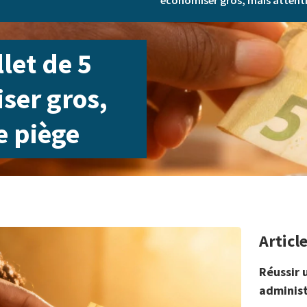
économiser gros, mais attenti
llet de 5
ser gros,
e piège
Articl
Réussir 
administ