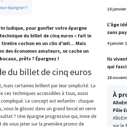
 ?
pour épargner !
10 janvier
L’âge id
in ludique, pour gonfler votre épargne
sans pay
chnique du billet de cinq euros » fait le
4 janvier 
a tirelire cochon en un clin d’œil… Mais
bien des économes amateurs, se cache un
Ils viven
s bocaux, prêts ? Épargnez !
qui fasci
e du billet de cinq euros
28 novem
, mais certaines brillent par leur simplicité. La
À pr
de ces techniques accessibles à tous, aussi
compliqué. Le concept est enfantin : chaque
AlloEm
s, vous le glissez dans un grand bocal en verre
Pôle E
 Résultat ? Une épargne progressive qui, mine de
AlloEm
nt de vous jeter sur la première promo de
sur le 