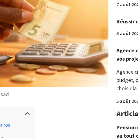
7 août 20
Réussir 
5 août 20
Agence c
vos proj
Agence c
budget, p
choisir la
usad
5 août 20
Articl
euros
Pension 
va tout 