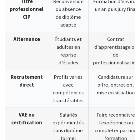
Titre
Reconversion
Formation d’environ
professionnel
ou absence
un an puis jury final
CIP
de diplôme
adapté
Alternance
Étudiants et
Contrat
adultes en
d’apprentissage ou
reprise
de
d’études
professionnalisation
Recrutement
Profils variés
Candidature sur
direct
avec
offre, entretien,
compétences
mise en situation
transférables
VAE ou
Salariés
Faire reconnaître
certification
expérimentés
l’expérience ou
sans diplôme
compléter par une
formel
formation