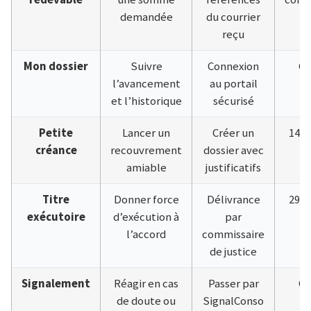
demandée
du courrier
reçu
Mon dossier
Suivre
Connexion
Gr
l’avancement
au portail
et l’historique
sécurisé
Petite
Lancer un
Créer un
14,9
créance
recouvrement
dossier avec
amiable
justificatifs
Titre
Donner force
Délivrance
29,7
exécutoire
d’exécution à
par
l’accord
commissaire
de justice
Signalement
Réagir en cas
Passer par
Gr
de doute ou
SignalConso