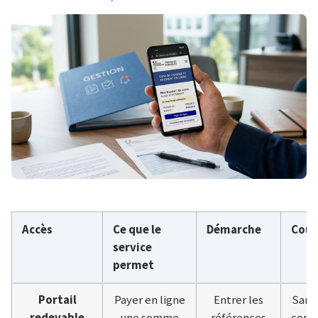
Accès
Ce que le
Démarche
Coût
service
permet
Portail
Payer en ligne
Entrer les
Sans 
redevable
une somme
références
consu