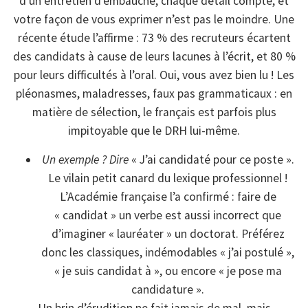
d’un entretien d’embauche, chaque détail compte, et
votre façon de vous exprimer n’est pas le moindre. Une
récente étude l’affirme : 73 % des recruteurs écartent
des candidats à cause de leurs lacunes à l’écrit, et 80 %
pour leurs difficultés à l’oral. Oui, vous avez bien lu ! Les
pléonasmes, maladresses, faux pas grammaticaux : en
matière de sélection, le français est parfois plus
impitoyable que le DRH lui-même.
Un exemple ? Dire
« J’ai candidaté pour ce poste ».
Le vilain petit canard du lexique professionnel !
L’Académie française l’a confirmé : faire de
« candidat » un verbe est aussi incorrect que
d’imaginer « lauréater » un doctorat. Préférez
donc les classiques, indémodables « j’ai postulé »,
« je suis candidat à », ou encore « je pose ma
candidature ».
Un brin d’érudition ne fait jamais de mal, mais