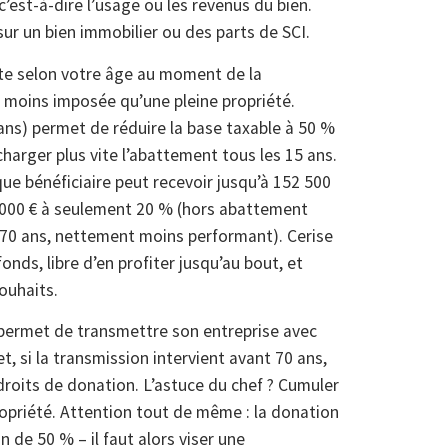
c’est-à-dire l’usage ou les revenus du bien.
sur un bien immobilier ou des parts de SCI.
ite selon votre âge au moment de la
c moins imposée qu’une pleine propriété.
ans) permet de réduire la base taxable à 50 %
charger plus vite l’abattement tous les 15 ans.
que bénéficiaire peut recevoir jusqu’à 152 500
0 000 € à seulement 20 % (hors abattement
-70 ans, nettement moins performant). Cerise
onds, libre d’en profiter jusqu’au bout, et
souhaits.
l permet de transmettre son entreprise avec
, si la transmission intervient avant 70 ans,
roits de donation. L’astuce du chef ? Cumuler
ropriété. Attention tout de même : la donation
de 50 % – il faut alors viser une