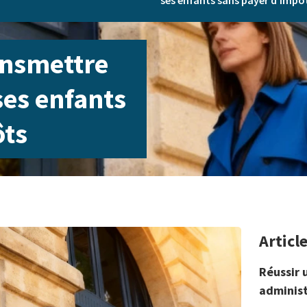
ses enfants sans payer d’impô
ansmettre
ses enfants
ôts
Articl
Réussir 
administ