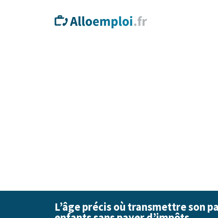
L’âge précis où transmettre son p
enfants sans payer d’impôts