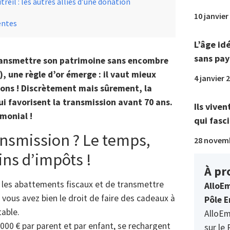
il : les autres alliés d’une donation
10 janvier
entes
L’âge id
sans pay
 transmettre son patrimoine sans encombre
, une règle d’or émerge : il vaut mieux
4 janvier 
ions ! Discrètement mais sûrement, la
qui favorisent la transmission avant 70 ans.
Ils viven
monial !
qui fasci
ansmission ? Le temps,
28 novem
ins d’impôts !
À pr
r les abattements fiscaux et de transmettre
AlloEm
 vous avez bien le droit de faire des cadeaux à
Pôle E
table.
AlloEm
00 € par parent et par enfant, se rechargent
sur le 