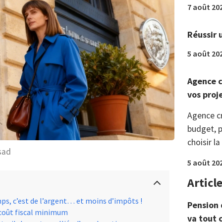
7 août 20
Réussir 
5 août 20
Agence c
vos proj
Agence c
budget, p
choisir la
sad
5 août 20
Articl
ps, c’est de l’argent… et moins d’impôts !
Pension 
à coût fiscal minimum
va tout 