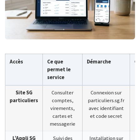
Accès
Ce que
Démarche
C
permet le
service
Site SG
Consulter
Connexion sur
G
particuliers
comptes,
particuliers.sg.fr
virements,
avec identifiant
cartes et
et code secret
messagerie
L’Appli SG
Suivi des
Installation sur
G