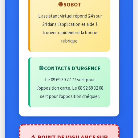
🌐 SOBOT
L’assistant virtuel répond 24h sur
24 dans l’application et aide à
trouver rapidement la bonne
rubrique.
🌐 CONTACTS D’URGENCE
Le 09 69 39 77 77 sert pour
l’opposition carte. Le 08 92 68 32 08
sert pour l’opposition chéquier.
⚠️ POINT DE VIGILANCE SUR