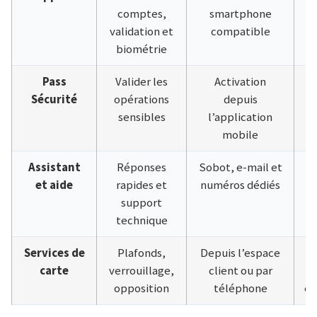
comptes,
smartphone
validation et
compatible
biométrie
Pass
Valider les
Activation
G
Sécurité
opérations
depuis
sensibles
l’application
mobile
Assistant
Réponses
Sobot, e-mail et
G
et aide
rapides et
numéros dédiés
ho
support
d
technique
Services de
Plafonds,
Depuis l’espace
G
carte
verrouillage,
client ou par
opposition
téléphone
op