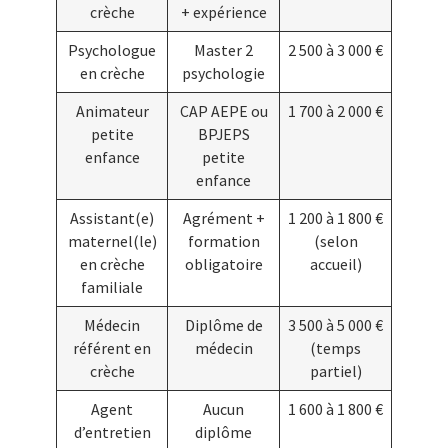
crèche
+ expérience
Psychologue
Master 2
2 500 à 3 000 €
en crèche
psychologie
Animateur
CAP AEPE ou
1 700 à 2 000 €
petite
BPJEPS
enfance
petite
enfance
Assistant(e)
Agrément +
1 200 à 1 800 €
maternel(le)
formation
(selon
en crèche
obligatoire
accueil)
familiale
Médecin
Diplôme de
3 500 à 5 000 €
référent en
médecin
(temps
crèche
partiel)
Agent
Aucun
1 600 à 1 800 €
d’entretien
diplôme