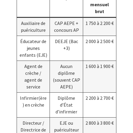
mensuel
brut
Auxiliaire de
CAP AEPE +
1 750 à 2 200 €
puériculture
concours AP
Éducateur de
DEEJE (Bac
2 000 à 2 500 €
jeunes
+3)
enfants (EJE)
Agent de
Aucun
1 600 à 1 900 €
crèche /
diplôme
agent de
(souvent CAP
service
AEPE)
Infirmier(ère
Diplôme
2 200 à 2 700 €
) en crèche
d’État
d’infirmier
Directeur /
EJE ou
2 800 à 3 800 €
Directrice de
puériculteur