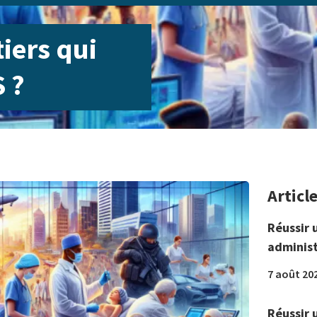
iers qui
 ?
Articl
Réussir 
administ
7 août 20
Réussir 