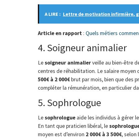
A LIRE :
Lettre de motivation infirmière, 
Article en rapport
:
Quels métiers commence
4. Soigneur animalier
Le
soigneur animalier
veille au bien-être d
centres de réhabilitation. Le salaire moyen
500€ à 2 000€
brut par mois, bien que des p
compléter la rémunération, en particulier da
5. Sophrologue
Le
sophrologue
aide les individus à gérer l
En tant que praticien libéral, le
sophrologu
moyen est d’environ
2 000€ à 3 500€
, selon