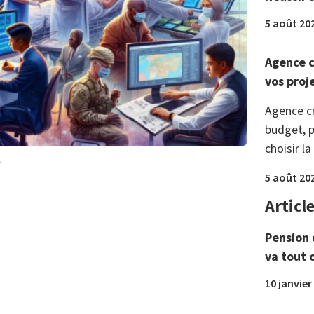
5 août 20
Agence c
vos proj
Agence c
budget, p
choisir la
e
5 août 20
Articl
Pension 
va tout 
10 janvier