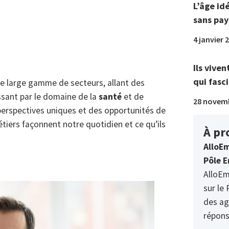
L’âge id
sans pay
4 janvier 
Ils viven
qui fasci
e large gamme de secteurs, allant des
ssant par le domaine de la
santé
et de
28 novem
perspectives uniques et des opportunités de
iers façonnent notre quotidien et ce qu’ils
À pr
AlloEm
Pôle E
AlloEm
sur le 
des ag
répons