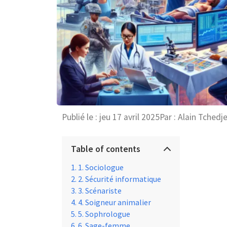
Publié le :
jeu 17 avril 2025
Par :
Alain Tchedj
Table of contents
1. Sociologue
2. Sécurité informatique
3. Scénariste
4. Soigneur animalier
5. Sophrologue
6. Sage-femme