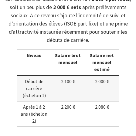
soit un peu plus de
2 000 € nets
après prélèvements
sociaux. À ce revenu s’ajoute l’indemnité de suivi et
d’orientation des élèves (ISOE part fixe) et une prime
d’attractivité instaurée récemment pour soutenir les
débuts de carrière.
Niveau
Salaire brut
Salaire net
mensuel
mensuel
estimé
Début de
2 100 €
2 000 €
carrière
(échelon 1)
Après 1 à 2
2 200 €
2 080 €
ans (échelon
2)