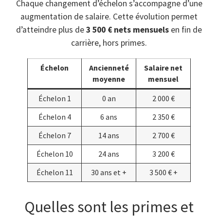
Chaque changement d’échelon s’accompagne d’une
augmentation de salaire. Cette évolution permet
d’atteindre plus de
3 500 € nets mensuels
en fin de
carrière, hors primes.
Échelon
Ancienneté
Salaire net
moyenne
mensuel
Échelon 1
0 an
2 000 €
Échelon 4
6 ans
2 350 €
Échelon 7
14 ans
2 700 €
Échelon 10
24 ans
3 200 €
Échelon 11
30 ans et +
3 500 € +
Quelles sont les primes et