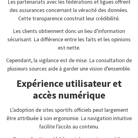
Les partenariats avec les fédérations et ligues offrent
des assurances concernant la véracité des données.
Cette transparence construit leur crédibilité.
Les clients obtiennent donc un lieu d’information
sécurisant. La différence entre les faits et les opinions
est nette.
Cependant, la vigilance est de mise. La consultation de
plusieurs sources aide à garder une vision d’ensemble.
Expérience utilisateur et
accès numérique
L’adoption de sites sportifs officiels peut largement
être attribuée à son ergonomie. La navigation intuitive
facilite l’accès au contenu.