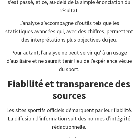
s’est passé, et ce, au-delà de la simple énonciation du
résultat.
L’analyse s’accompagne d’outils tels que les
statistiques avancées qui, avec des chiffres, permettent
des interprétations plus objectives du jeu.
Pour autant, l’analyse ne peut servir qu’ à un usage
d’auxiliaire et ne saurait tenir lieu de l’expérience vécue
du sport.
Fiabilité et transparence des
sources
Les sites sportifs officiels démarquent par leur fiabilité.
La diffusion d’information suit des normes d’intégrité
rédactionnelle.