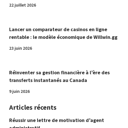
22 juillet 2026
Lancer un comparateur de casinos en ligne
rentable : le modèle économique de Willwin.gg
23 juin 2026
Réinventer sa gestion financière à l’ère des
transferts instantanés au Canada
9 juin 2026
Articles récents
Réussir une lettre de motivation d’agent
administratif