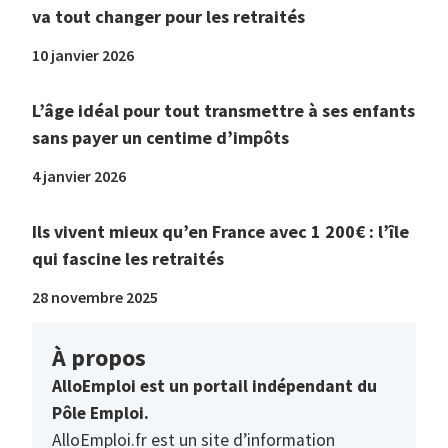
va tout changer pour les retraités
10 janvier 2026
L’âge idéal pour tout transmettre à ses enfants
sans payer un centime d’impôts
4 janvier 2026
Ils vivent mieux qu’en France avec 1 200€ : l’île
qui fascine les retraités
28 novembre 2025
À propos
AlloEmploi est un portail indépendant du
Pôle Emploi.
AlloEmploi.fr est un site d’information