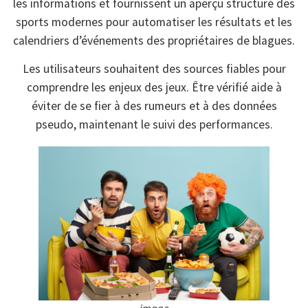
les informations et fournissent un aperçu structuré des
sports modernes pour automatiser les résultats et les
calendriers d’événements des propriétaires de blagues.
Les utilisateurs souhaitent des sources fiables pour
comprendre les enjeux des jeux. Être vérifié aide à
éviter de se fier à des rumeurs et à des données
pseudo, maintenant le suivi des performances.
image