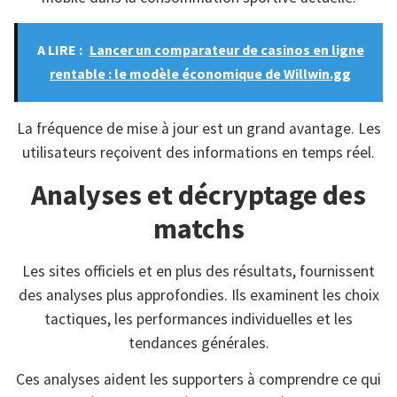
A LIRE :
Lancer un comparateur de casinos en ligne
rentable : le modèle économique de Willwin.gg
La fréquence de mise à jour est un grand avantage. Les
utilisateurs reçoivent des informations en temps réel.
Analyses et décryptage des
matchs
Les sites officiels et en plus des résultats, fournissent
des analyses plus approfondies. Ils examinent les choix
tactiques, les performances individuelles et les
tendances générales.
Ces analyses aident les supporters à comprendre ce qui