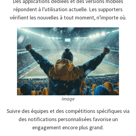
Des applications dédiées et des versions mobiles
répondent à l’utilisation actuelle. Les supporters
vérifient les nouvelles à tout moment, n’importe où.
image
Suivre des équipes et des compétitions spécifiques via
des notifications personnalisées favorise un
engagement encore plus grand.