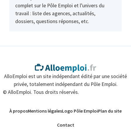
complet sur le Pôle Emploi et l’univers du
travail : liste des agences, actualités,
dossiers, questions réponses, etc.
AlloEmploi est un site indépendant édité par une société
privée, totalement indépendant du Pôle Emploi.
© AlloEmploi. Tous droits réservés.
À propos
Mentions légales
Logo Pôle Emploi
Plan du site
Contact