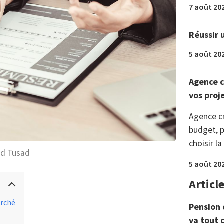
7 août 20
Réussir 
5 août 20
Agence c
vos proj
Agence c
budget, p
choisir la
d Tusad
5 août 20
Articl
arché
Pension 
va tout 