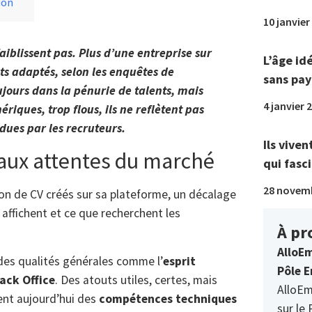
ion
10 janvier
faiblissent pas. Plus d’une entreprise sur
L’âge id
ts adaptés, selon les enquêtes de
sans pay
jours dans la pénurie de talents, mais
4 janvier 
ériques, trop flous, ils ne reflètent pas
dues par les recruteurs.
Ils viven
 aux attentes du marché
qui fasci
28 novem
on de CV créés sur sa plateforme, un décalage
 affichent et ce que recherchent les
À pr
AlloEm
des qualités générales comme l’
esprit
Pôle E
ack Office
. Des atouts utiles, certes, mais
AlloEm
dent aujourd’hui des
compétences techniques
sur le 