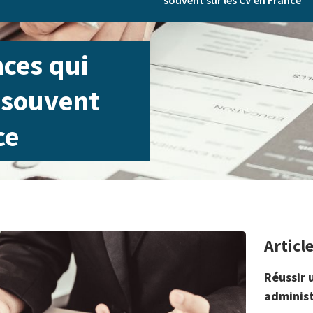
souvent sur les CV en France
nces qui
 souvent
ce
Articl
Réussir 
administ