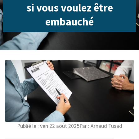
si vous voulez être
embauché
Publié le :
ven 22 août 2025
Par :
Arnaud Tusad