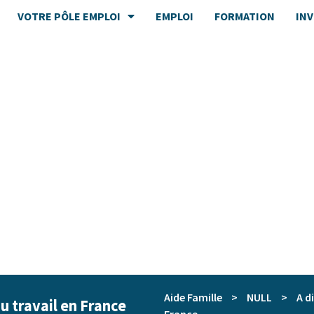
VOTRE PÔLE EMPLOI
EMPLOI
FORMATION
IN
Aide Famille
>
NULL
>
A d
du travail en France