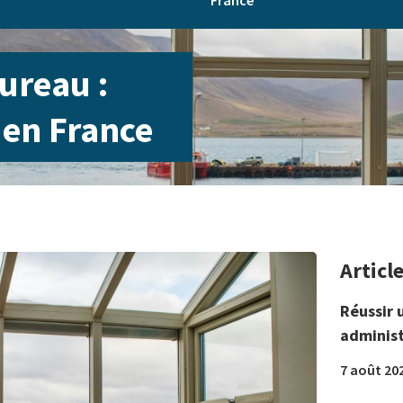
France
ureau :
l en France
Articl
Réussir 
administ
7 août 20