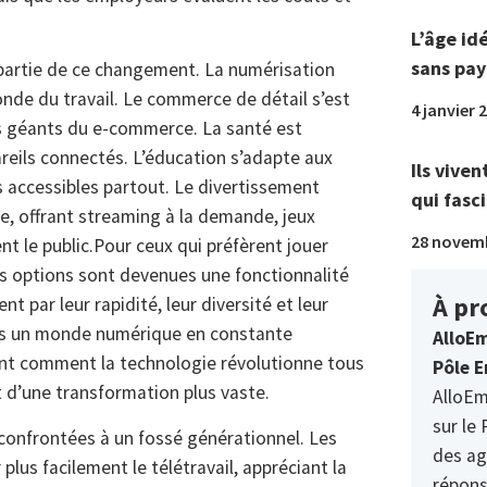
L’âge id
sans pay
 partie de ce changement. La numérisation
nde du travail. Le commerce de détail s’est
4 janvier 
ts géants du e-commerce. La santé est
reils connectés. L’éducation s’adapte aux
Ils viven
 accessibles partout. Le divertissement
qui fasci
e, offrant streaming à la demande, jeux
28 novem
ent le public.Pour ceux qui préfèrent jouer
s options sont devenues une fonctionnalité
À pr
 par leur rapidité, leur diversité et leur
dans un monde numérique en constante
AlloEm
ent comment la technologie révolutionne tous
Pôle E
nt d’une transformation plus vaste.
AlloEm
sur le 
 confrontées à un fossé générationnel. Les
des ag
us facilement le télétravail, appréciant la
répons