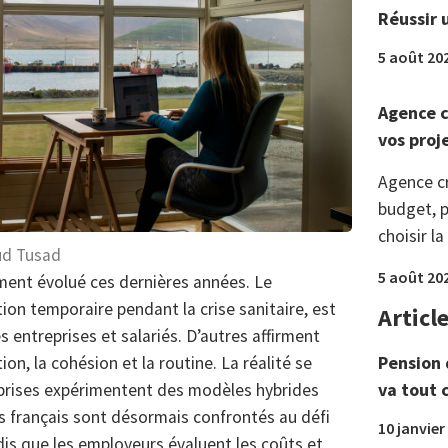
Réussir 
5 août 20
Agence c
vos proj
Agence c
budget, p
choisir la
d Tusad
5 août 20
ement évolué ces dernières années. Le
ion temporaire pendant la crise sanitaire, est
Articl
entreprises et salariés. D’autres affirment
Pension 
ion, la cohésion et la routine. La réalité se
va tout 
reprises expérimentent des modèles hybrides
eurs français sont désormais confrontés au défi
10 janvier
ndis que les employeurs évaluent les coûts et