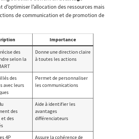
t d’optimiser l’allocation des ressources mais
 actions de communication et de promotion de
ription
Importance
récise des
Donne une direction claire
ndre selon la
à toutes les actions
MART
illés des
Permet de personnaliser
es avec leurs
les communications
iques
du
Aide à identifier les
ment des
avantages
 et des
différenciateurs
és
des 4P
Assure la cohérence de