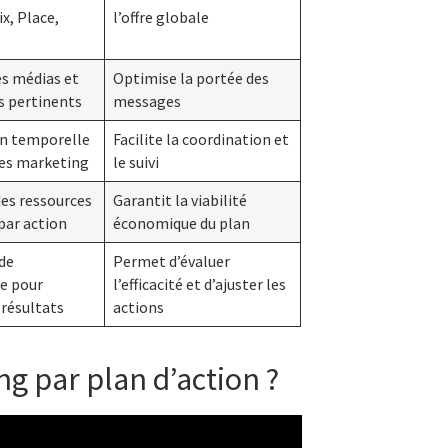
ix, Place,
l’offre globale
es médias et
Optimise la portée des
 pertinents
messages
on temporelle
Facilite la coordination et
ves marketing
le suivi
des ressources
Garantit la viabilité
par action
économique du plan
 de
Permet d’évaluer
e pour
l’efficacité et d’ajuster les
 résultats
actions
ng par plan d’action ?