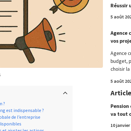
Réussir 
5 août 20
Agence c
vos proj
Agence c
budget, p
choisir la
s
5 août 20
Articl
n ?
Pension 
ng est indispensable ?
va tout 
obale de l’entreprise
disponibles
10 janvier
et ajuster les actions