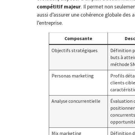
compétitif majeur
. Il permet non seulemen
aussi d’assurer une cohérence globale des
l’entreprise.
Composante
Desc
Objectifs stratégiques
Définition p
buts à attei
méthode S
Personas marketing
Profils déta
clients cibl
caractérist
Analyse concurrentielle
Évaluation 
positionne
concurrents
opportunit
Mix marketing
Définition 