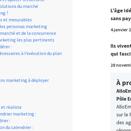
volutions du marché
L’âge id
ng ?
sans pay
cis et mesurables
r les personas marketing
4 janvier 
 marché et de la concurrence
arketing les plus pertinents
Ils viven
érer :
qui fasci
écessaires à l’exécution du plan
28 novem
ions marketing à déployer
À pr
AlloEm
Pôle E
AlloEm
 et réaliste
ndrier marketing :
sur le 
rier :
des ag
n du calendrier :
répons