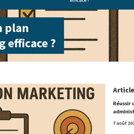
efficace ?
 plan
 efficace ?
Articl
Réussir 
administ
7 août 20