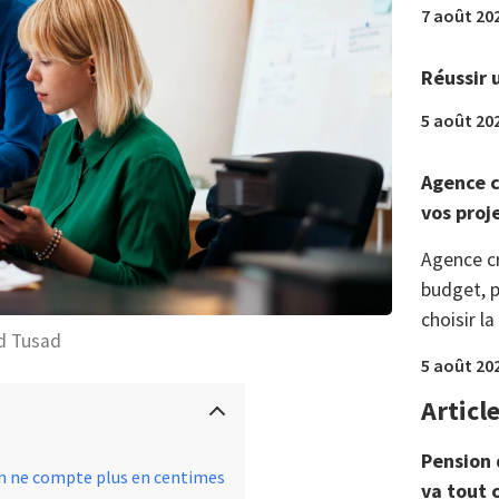
7 août 20
Réussir 
5 août 20
Agence c
vos proj
Agence c
budget, p
choisir la
d Tusad
5 août 20
Articl
Pension 
n ne compte plus en centimes
va tout 