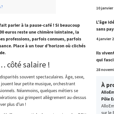
 ?
10 janvier
L’âge id
 fait parler à la pause-café ! Si beaucoup
sans pay
00 euros reste une chimère lointaine, la
4 janvier 
ines professions, parfois connues, parfois
sance. Place à un tour d’horizon où clichés
Ils viven
de.
qui fasci
côté salaire !
28 novem
 disparités souvent spectaculaires. Âge, sexe,
À pr
 jouent leur petite musique, orchestrant
ssionnels. Néanmoins, quelques métiers se
AlloEm
nérations qui grimpent allègrement au-dessus
Pôle E
ver plus d’un !
AlloEm
sur le 