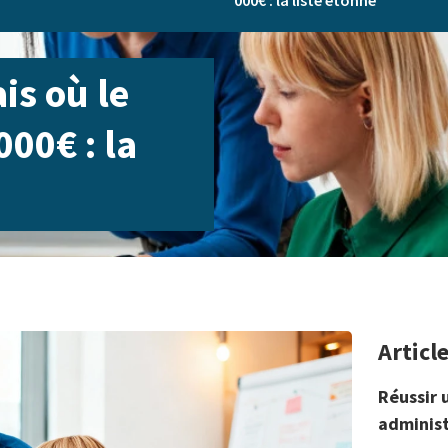
000€ : la liste étonne
is où le
000€ : la
Articl
Réussir 
administ