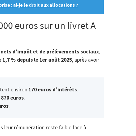
se : ai-je le droit aux allocations ?
00 euros sur un livret A
s
nets d’impôt et de prélèvements sociaux
,
de
1,7 % depuis le 1er août 2025
, après avoir
tent environ
170 euros d’intérêts
.
 870 euros
.
uros
.
s leur rémunération reste faible face à