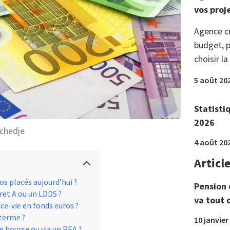
vos proj
Agence c
budget, p
choisir la
5 août 20
Statisti
2026
Tchedje
4 août 20
Articl
s placés aujourd’hui ?
Pension 
ret A ou un LDDS ?
va tout 
ce-vie en fonds euros ?
terme ?
10 janvier
n bourse ou via un PEA ?