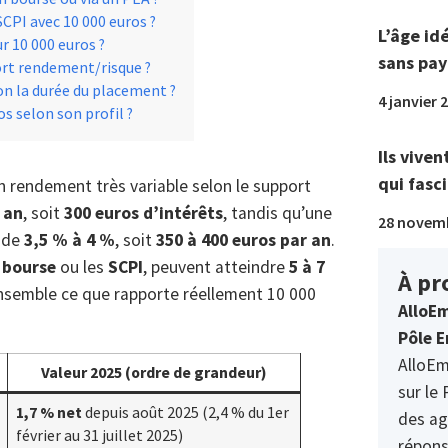
PI avec 10 000 euros ?
L’âge id
r 10 000 euros ?
sans pay
ort rendement/risque ?
n la durée du placement ?
4 janvier 
s selon son profil ?
Ils viven
qui fasci
 rendement très variable selon le support
 an
, soit
300 euros d’intérêts
, tandis qu’une
28 novem
 de
3,5 % à 4 %
, soit
350 à 400 euros par an
.
a
bourse
ou les
SCPI
, peuvent atteindre
5 à 7
À pr
ensemble ce que rapporte réellement 10 000
AlloEm
Pôle E
AlloEm
Valeur 2025 (ordre de grandeur)
sur le 
1,7 % net
depuis août 2025 (2,4 % du 1er
des ag
février au 31 juillet 2025)
répons