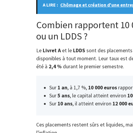
A LIRE :
Chômage et création d'une entrepri
Combien rapportent 10 0
ou un LDDS ?
Le
Livret A
et le
LDDS
sont des placement
disponibles à tout moment. Leur taux est 
été à
2,4 %
durant le premier semestre.
Sur
1 an
, à 1,7 %,
10 000 euros
rappor
Sur
5 ans
, le capital atteint environ
10
Sur
10 ans
, il atteint environ
12 000 e
Ces placements restent sûrs et liquides, mai
l’inflation.