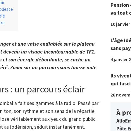
air
Pension 
modeste
va tout 
élé
ore
10 janvier
L’âge id
nger et une valse endiablée sur le plateau
sans pay
st devenu un visage incontournable de TF1.
4 janvier 
n et son énergie débordante, se cache un
éré. Zoom sur un parcours sans fausse note
Ils viven
qui fasci
rs : un parcours éclair
28 novem
ombal a fait ses gammes à la radio. Passé par
À pr
son ton, son rythme et son sens de la répartie.
plose véritablement aux yeux du grand public.
AlloEm
t autodérision, séduit instantanément.
Pôle E