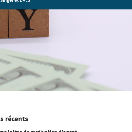
 Singer et DALS
es récents
une lettre de motivation d’agent