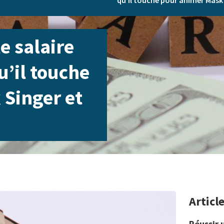
qu’il touche pour animer Mask
e salaire
’il touche
Singer et
Articl
Réussir 