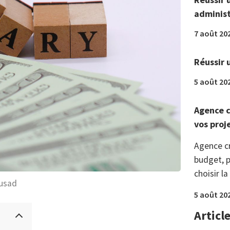
administ
7 août 20
Réussir 
5 août 20
Agence c
vos proj
Agence c
budget, p
choisir la
usad
5 août 20
Articl