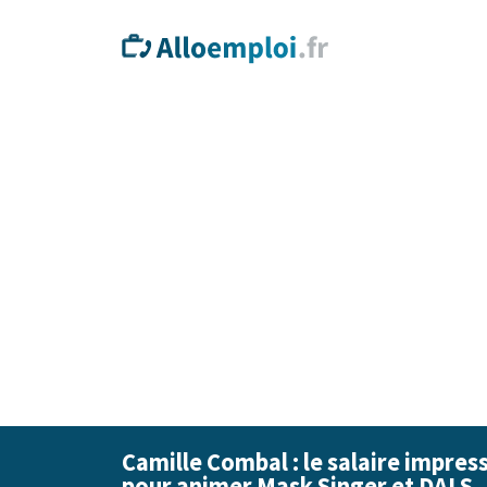
Camille Combal : le salaire impres
pour animer Mask Singer et DALS