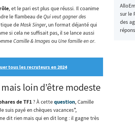
AlloEm
rôle
, et le pari est plus que réussi. Il coanime
sur le 
ndre le flambeau de
Qui veut gagner des
des ag
matique de
Mask Singer
, un format déjanté qui
répons
e si cela ne suffisait pas, il se lance aussi
 comme
Camille & Images
ou
Une famille en or
.
quer tous les recruteurs en 2024
 mais loin d’être modeste
phares de TF1
? À cette
question
, Camille
“Je suis payé en chèques vacances”,
e dit rien mais qui en dit long : il gagne très