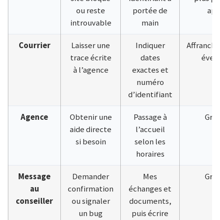
ou reste
portée de
app
introuvable
main
Courrier
Laisser une
Indiquer
Affranch
trace écrite
dates
éven
à l’agence
exactes et
numéro
d’identifiant
Agence
Obtenir une
Passage à
Grat
aide directe
l’accueil
si besoin
selon les
horaires
Message
Demander
Mes
Grat
au
confirmation
échanges et
conseiller
ou signaler
documents,
un bug
puis écrire