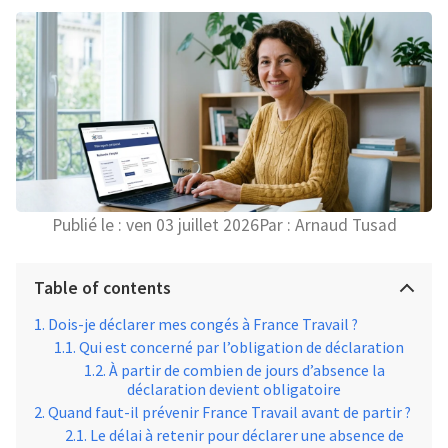
Publié le :
ven 03 juillet 2026
Par :
Arnaud Tusad
Table of contents
Dois-je déclarer mes congés à France Travail ?
Qui est concerné par l’obligation de déclaration
À partir de combien de jours d’absence la
déclaration devient obligatoire
Quand faut-il prévenir France Travail avant de partir ?
Le délai à retenir pour déclarer une absence de