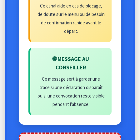
Ce canal aide en cas de blocage,
de doute sur le menu ou de besoin
de confirmation rapide avant le
départ.
🌐 MESSAGE AU
CONSEILLER
Ce message sert à garder une
trace si une déclaration disparaît
ou si une convocation reste visible
pendant l’absence.