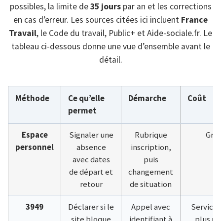
possibles, la limite de
35 jours
par an et les corrections
en cas d’erreur. Les sources citées ici incluent
France
Travail
, le Code du travail, Public+ et Aide-sociale.fr. Le
tableau ci-dessous donne une vue d’ensemble avant le
détail.
Méthode
Ce qu’elle
Démarche
Coût
permet
Espace
Signaler une
Rubrique
Grat
personnel
absence
inscription,
avec dates
puis
de départ et
changement
retour
de situation
3949
Déclarer si le
Appel avec
Service 
site bloque
identifiant à
plus pr