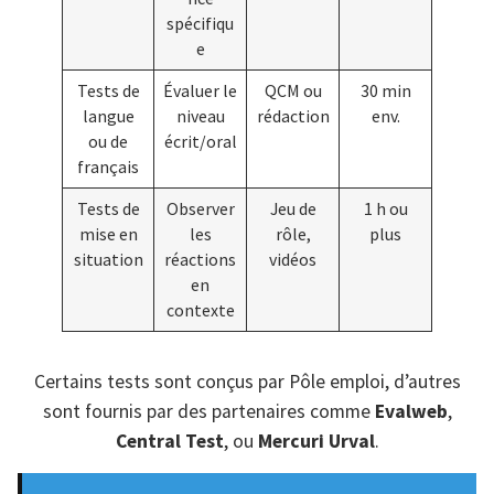
spécifiqu
e
Tests de
Évaluer le
QCM ou
30 min
langue
niveau
rédaction
env.
ou de
écrit/oral
français
Tests de
Observer
Jeu de
1 h ou
mise en
les
rôle,
plus
situation
réactions
vidéos
en
contexte
Certains tests sont conçus par Pôle emploi, d’autres
sont fournis par des partenaires comme
Evalweb
,
Central Test
, ou
Mercuri Urval
.