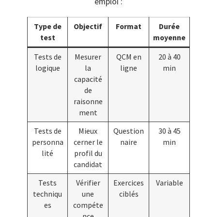
emploi :
Type de
Objectif
Format
Durée
test
moyenne
Tests de
Mesurer
QCM en
20 à 40
logique
la
ligne
min
capacité
de
raisonne
ment
Tests de
Mieux
Question
30 à 45
personna
cerner le
naire
min
lité
profil du
candidat
Tests
Vérifier
Exercices
Variable
techniqu
une
ciblés
es
compéte
nce