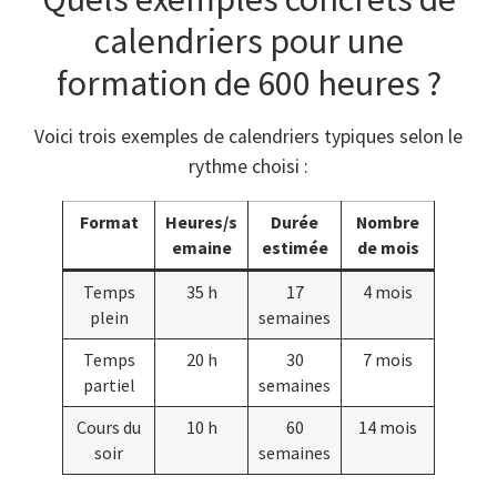
calendriers pour une
formation de 600 heures ?
Voici trois exemples de calendriers typiques selon le
rythme choisi :
Format
Heures/s
Durée
Nombre
emaine
estimée
de mois
Temps
35 h
17
4 mois
plein
semaines
Temps
20 h
30
7 mois
partiel
semaines
Cours du
10 h
60
14 mois
soir
semaines