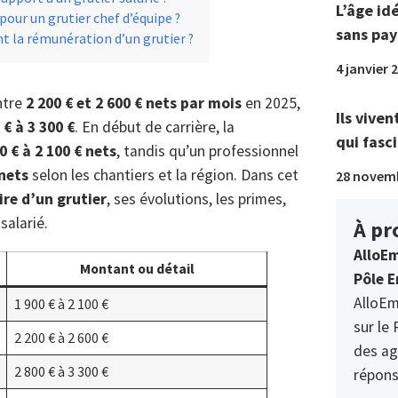
L’âge id
 pour un grutier chef d’équipe ?
sans pay
t la rémunération d’un grutier ?
4 janvier 
ntre
2 200 € et 2 600 € nets par mois
en 2025,
Ils viven
 € à 3 300 €
. En début de carrière, la
qui fasci
0 € à 2 100 € nets
, tandis qu’un professionnel
 nets
selon les chantiers et la région. Dans cet
28 novem
ire d’un grutier
, ses évolutions, les primes,
salarié.
À pr
AlloEm
Montant ou détail
Pôle E
AlloEm
1 900 € à 2 100 €
sur le 
2 200 € à 2 600 €
des ag
2 800 € à 3 300 €
répons