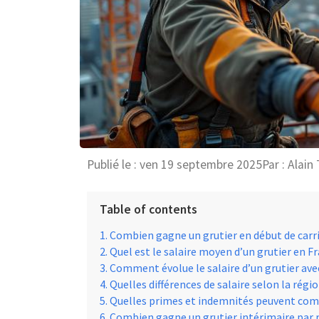
Publié le :
ven 19 septembre 2025
Par :
Alain 
Table of contents
Combien gagne un grutier en début de carri
Quel est le salaire moyen d’un grutier en Fr
Comment évolue le salaire d’un grutier avec
Quelles différences de salaire selon la régio
Quelles primes et indemnités peuvent compl
Combien gagne un grutier intérimaire par ra