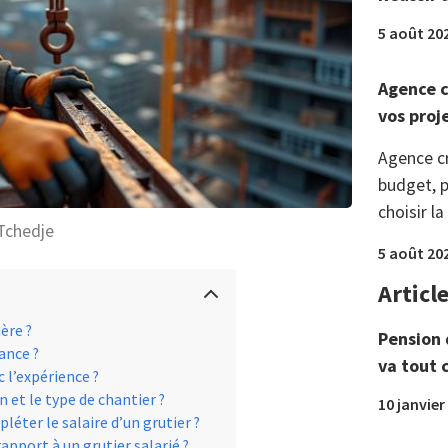
5 août 20
Agence c
vos proj
Agence c
budget, p
choisir la
Tchedje
5 août 20
Articl
ère ?
Pension 
ance ?
va tout 
 l’expérience ?
n et le type de chantier ?
10 janvier
éter le salaire d’un grutier ?
pport à un grutier salarié ?