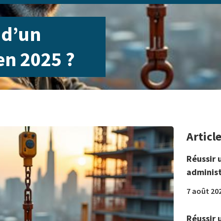
 d’un
en 2025 ?
Articl
Réussir 
administ
7 août 20
Réussir 