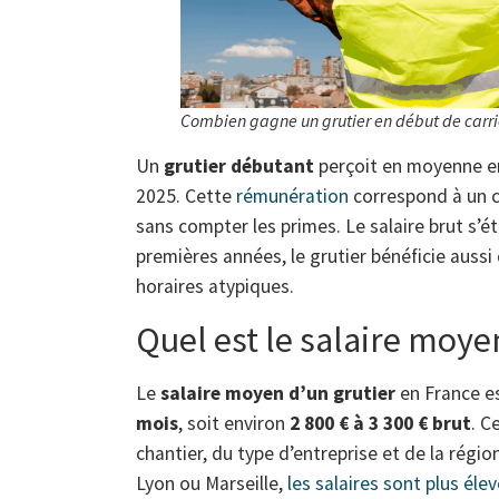
Combien gagne un grutier en début de carri
Un
grutier débutant
perçoit en moyenne e
2025. Cette
rémunération
correspond à un c
sans compter les primes. Le salaire brut s’é
premières années, le grutier bénéficie auss
horaires atypiques.
Quel est le salaire moye
Le
salaire moyen d’un grutier
en France e
mois
, soit environ
2 800 € à 3 300 € brut
. C
chantier, du type d’entreprise et de la rég
Lyon ou Marseille,
les salaires sont plus éle