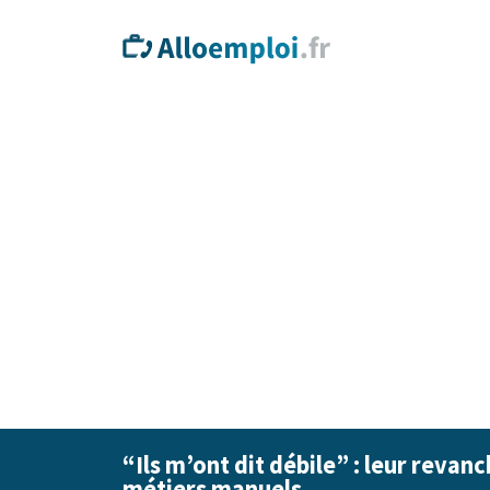
“Ils m’ont dit débile” : leur revan
métiers manuels