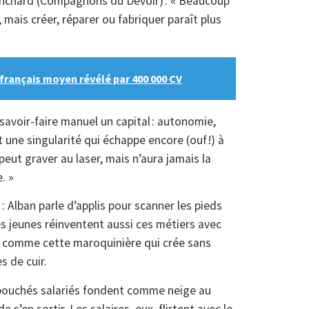
lanchard (Compagnons du Devoir) : « Beaucoup
 mais créer, réparer ou fabriquer paraît plus
 français moyen révélé par 400 000 CV
 savoir-faire manuel un capital : autonomie,
une singularité qui échappe encore (ouf !) à
eut graver au laser, mais n’aura jamais la
. »
: Alban parle d’applis pour scanner les pieds
es jeunes réinventent aussi ces métiers avec
, comme cette maroquinière qui crée sans
s de cuir.
s débouchés salariés fondent comme neige au
 s’en sortir. Les salaires, eux, flirtent avec le