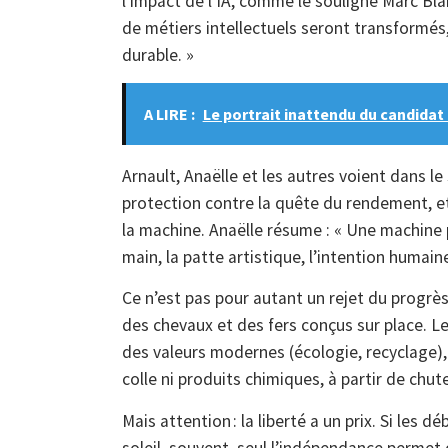
l’impact de l’IA, comme le souligne Marc B
de métiers intellectuels seront transformés,
durable. »
A LIRE :
Le portrait inattendu du candidat
Arnault, Anaëlle et les autres voient dans le
protection contre la quête du rendement, et 
la machine. Anaëlle résume : « Une machine p
main, la patte artistique, l’intention humaine
Ce n’est pas pour autant un rejet du progrès 
des chevaux et des fers conçus sur place. L
des valeurs modernes (écologie, recyclage)
colle ni produits chimiques, à partir de chute
Mais attention : la liberté a un prix. Si le
soleil, souvent, seul l’indépendance permet de