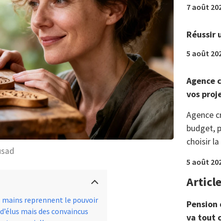
7 août 20
Réussir 
5 août 20
Agence c
vos proj
Agence c
budget, p
choisir la
usad
5 août 20
Articl
s mains reprennent le pouvoir
Pension 
 d’élus mais des convaincus
va tout 