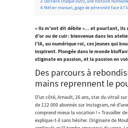
Derrière chaque outil, une histoire humaine
Métier manuel, gage de pérennité face à l’I
« Ils m’ont dit débile »… et pourtant, ils
d’or ou de cuir : bienvenue dans les ateli
l’IA, au numérique roi, ces jeunes qui bo
inspirent. Plongée dans le monde bluffan
stigmate en passion, et la passion en voi
Des parcours à rebondis
mains reprennent le po
D’un côté, Arnault, 26 ans, star du vitrail s
de 122 000 abonnés sur Instagram, né d’une
comprend mieux la vocation ! « Travailler d
explique-t-il sans hésiter. Originaire de Mouli