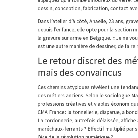
appliqués qu’il tombe amoureux du verre. Le v
dessin, conception, fabrication, contact ave
Dans l’atelier d’à côté, Anaëlle, 23 ans, gra
depuis l’enfance, elle opte pour la section mé
la gravure sur arme en Belgique. « Je ne vou
est une autre manière de dessiner, de faire 
Le retour discret des mé
mais des convaincus
Ces chemins atypiques révèlent une tendance
des métiers anciens. Selon le sociologue Mar
professions créatives et viables économiqu
CMA France : la tonnellerie, disparue, a bond
La cordonnerie, autrefois délaissée, affich
maréchaux-ferrants ? Effectif multiplié par s
l’ère de la révolution numérique ?