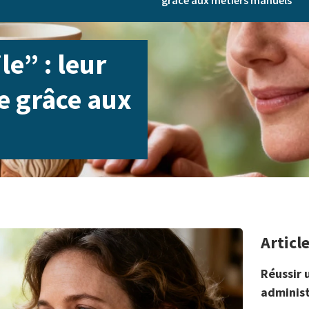
grâce aux métiers manuels
le” : leur
e grâce aux
Articl
Réussir 
administ