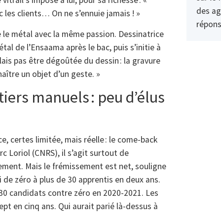
itrail s’impose à lui, pour sa richesse : «
des ag
c les clients… On ne s’ennuie jamais ! »
répons
ve le métal avec la même passion. Dessinatrice
tal de l’Ensaama après le bac, puis s’initie à
lais pas être dégoûtée du dessin : la gravure
naître un objet d’un geste. »
tiers manuels : peu d’élus
, certes limitée, mais réelle : le come-back
c Loriol (CNRS), il s’agit surtout de
ement. Mais le frémissement est net, souligne
i de zéro à plus de 30 apprentis en deux ans.
e 30 candidats contre zéro en 2020-2021. Les
ept en cinq ans. Qui aurait parié là-dessus à