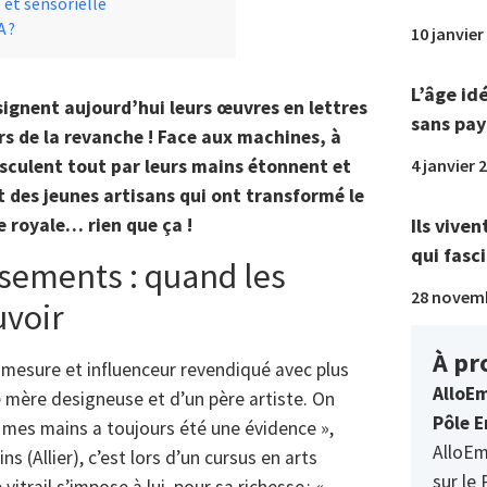
 et sensorielle
A ?
10 janvier
L’âge id
 signent aujourd’hui leurs œuvres en lettres
sans pay
ers de la revanche ! Face aux machines, à
4 janvier 
usculent tout par leurs mains étonnent et
t des jeunes artisans qui ont transformé le
Ils viven
e royale… rien que ça !
qui fasci
sements : quand les
28 novem
uvoir
À pr
ur mesure et influenceur revendiqué avec plus
AlloEm
 mère designeuse et d’un père artiste. On
Pôle E
e mes mains a toujours été une évidence »,
AlloEm
ns (Allier), c’est lors d’un cursus en arts
sur le 