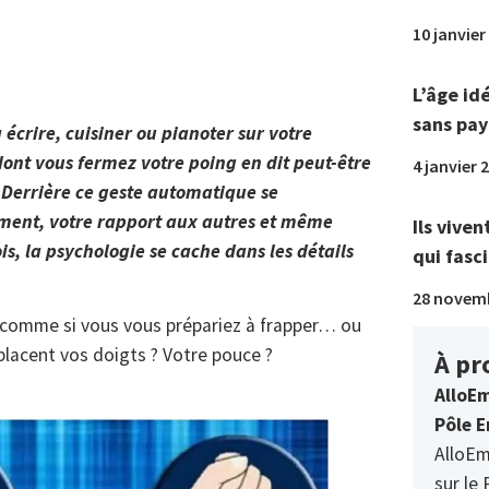
10 janvier
L’âge id
sans pay
écrire, cuisiner ou pianoter sur votre
nt vous fermez votre poing en dit peut-être
4 janvier 
 Derrière ce geste automatique se
ament, votre rapport aux autres et même
Ils viven
ois, la psychologie se cache dans les détails
qui fasci
28 novem
g comme si vous vous prépariez à frapper… ou
lacent vos doigts ? Votre pouce ?
À pr
AlloEm
Pôle E
AlloEm
sur le 