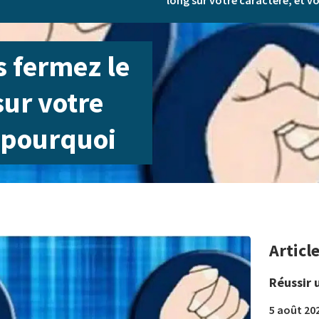
long sur votre caractère, et v
s fermez le
sur votre
i pourquoi
Articl
Réussir 
5 août 20