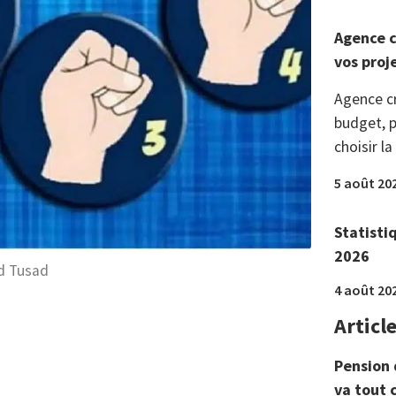
Agence c
vos proj
Agence c
budget, p
choisir la
5 août 20
Statisti
2026
d Tusad
4 août 20
Articl
Pension 
va tout 