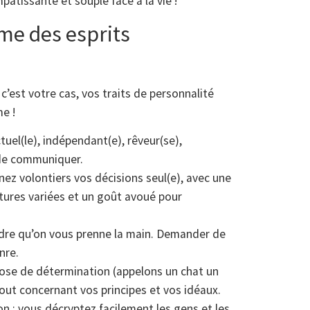
atissante et souple face à la vie !
me des esprits
c’est votre cas, vos traits de personnalité
e !
uel(le), indépendant(e), rêveur(se),
 de communiquer.
nez volontiers vos décisions seul(e), avec une
tures variées et un goût avoué pour
endre qu’on vous prenne la main. Demander de
nre.
dose de détermination (appelons un chat un
tout concernant vos principes et vos idéaux.
on : vous décryptez facilement les gens et les