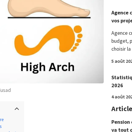
Agence c
vos proj
Agence c
budget, p
choisir la
5 août 20
Statisti
2026
Tusad
4 août 20
Articl
re
Pension 
s
va tout 