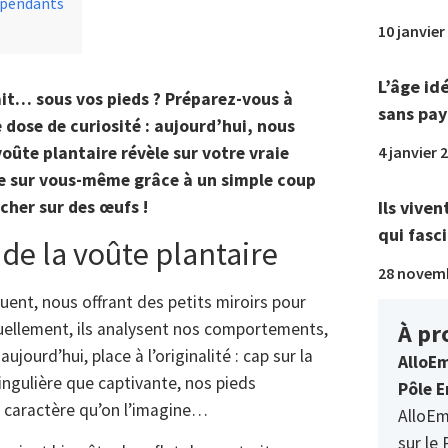
dépendants
10 janvier
L’âge id
hait… sous vos pieds ? Préparez-vous à
sans pay
dose de curiosité : aujourd’hui, nous
4 janvier 
oûte plantaire révèle sur votre vraie
e sur vous-même grâce à un simple coup
Ils viven
rcher sur des œufs !
qui fasci
de la voûte plantaire
28 novem
guent, nous offrant des petits miroirs pour
À pr
ellement, ils analysent nos comportements,
jourd’hui, place à l’originalité : cap sur la
AlloEm
ingulière que captivante, nos pieds
Pôle E
re caractère qu’on l’imagine…
AlloEm
sur le 