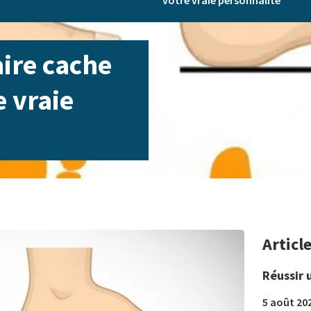
votre vraie personnalité
aire cache
e vraie
Articl
Réussir 
5 août 20