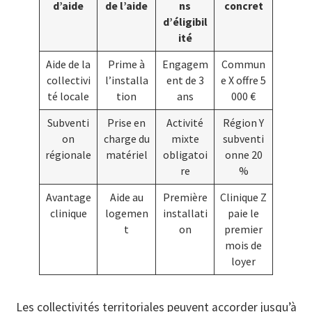
d’aide
de l’aide
ns
concret
d’éligibil
ité
Aide de la
Prime à
Engagem
Commun
collectivi
l’installa
ent de 3
e X offre 5
té locale
tion
ans
000 €
Subventi
Prise en
Activité
Région Y
on
charge du
mixte
subventi
régionale
matériel
obligatoi
onne 20
re
%
Avantage
Aide au
Première
Clinique Z
clinique
logemen
installati
paie le
t
on
premier
mois de
loyer
Les collectivités territoriales peuvent accorder jusqu’à