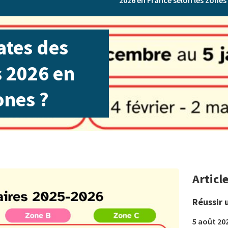
2026 en France selon les zones
ates des
s 2026 en
ones ?
Articl
Réussir 
5 août 20