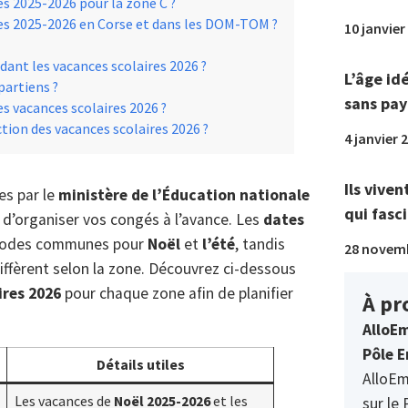
es 2025-2026 pour la zone C ?
res 2025-2026 en Corse et dans les DOM-TOM ?
10 janvier
dant les vacances scolaires 2026 ?
L’âge id
partiens ?
sans pay
s vacances scolaires 2026 ?
ion des vacances scolaires 2026 ?
4 janvier 
Ils viven
es par le
ministère de l’Éducation nationale
qui fasci
 d’organiser vos congés à l’avance. Les
dates
riodes communes pour
Noël
et
l’été
, tandis
28 novem
iffèrent selon la zone. Découvrez ci-dessous
ires 2026
pour chaque zone afin de planifier
À pr
AlloEm
Pôle E
Détails utiles
AlloEm
Les vacances de
Noël 2025-2026
et les
sur le 