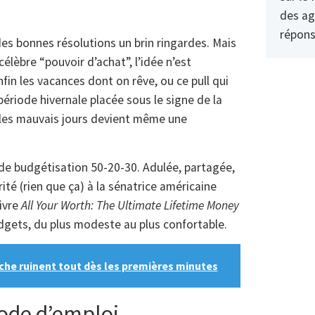
des ag
répons
 des bonnes résolutions un brin ringardes. Mais
célèbre “pouvoir d’achat”, l’idée n’est
nfin les vacances dont on rêve, ou ce pull qui
période hivernale placée sous le signe de la
r les mauvais jours devient même une
e de budgétisation 50-20-30. Adulée, partagée,
ité (rien que ça) à la sénatrice américaine
livre
All Your Worth: The Ultimate Lifetime Money
udgets, du plus modeste au plus confortable.
che ruinent tout dès les premières minutes
ode d’emploi