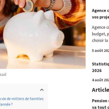
Agence c
vos proj
Agence c
budget, p
choisir la
5 août 20
Statisti
2026
sad
4 août 20
Articl
 vie de milliers de familles
Pension 
’année ?
va tout 