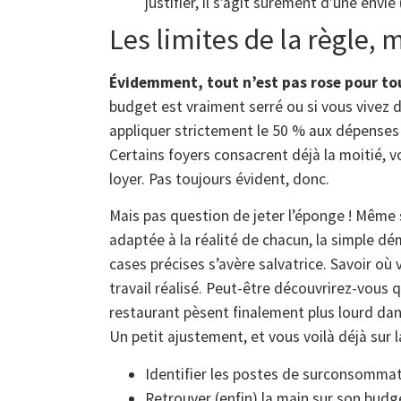
justifier, il s’agit sûrement d’une envie
Les limites de la règle, 
Évidemment, tout n’est pas rose pour to
budget est vraiment serré ou si vous vivez d
appliquer strictement le 50 % aux dépenses 
Certains foyers consacrent déjà la moitié, v
loyer. Pas toujours évident, donc.
Mais pas question de jeter l’éponge ! Même 
adaptée à la réalité de chacun, la simple 
cases précises s’avère salvatrice. Savoir où 
travail réalisé. Peut-être découvrirez-vous
restaurant pèsent finalement plus lourd dans
Un petit ajustement, et vous voilà déjà sur la
Identifier les postes de surconsommat
Retrouver (enfin) la main sur son budg