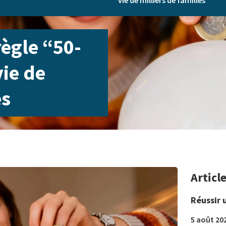
vie de milliers de familles
règle “50-
vie de
es
Articl
Réussir 
5 août 20