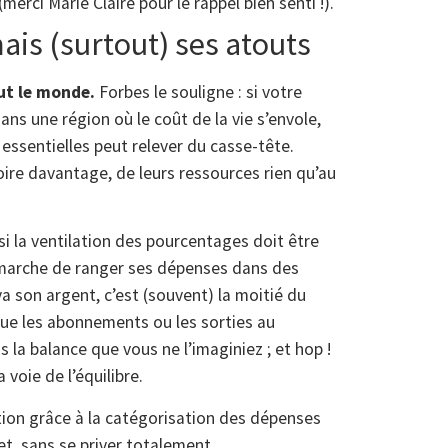
 (merci Marie Claire pour le rappel bien senti !).
mais (surtout) ses atouts
ut le monde.
Forbes le souligne : si votre
ans une région où le coût de la vie s’envole,
essentielles peut relever du casse-tête.
oire davantage, de leurs ressources rien qu’au
si la ventilation des pourcentages doit être
démarche de ranger ses dépenses dans des
va son argent, c’est (souvent) la moitié du
 que les abonnements ou les sorties au
 la balance que vous ne l’imaginiez ; et hop !
 voie de l’équilibre.
ion grâce à la catégorisation des dépenses
et, sans se priver totalement