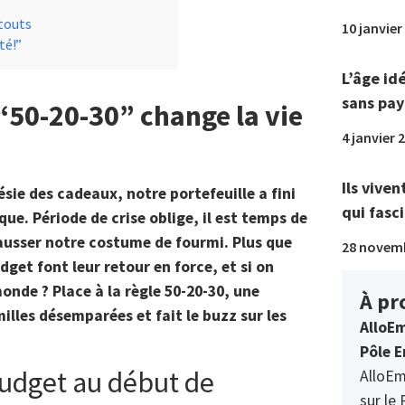
atouts
10 janvier
té!”
L’âge id
sans pay
 “50-20-30” change la vie
4 janvier 
Ils viven
ésie des cadeaux, notre portefeuille a fini
qui fasci
que. Période de crise oblige, il est temps de
ausser notre costume de fourmi. Plus que
28 novem
dget font leur retour en force, et si on
onde ? Place à la règle 50-20-30, une
À pr
illes désemparées et fait le buzz sur les
AlloEm
Pôle E
udget au début de
AlloEm
sur le 