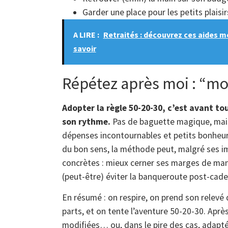
Garder une place pour les petits plaisi
A LIRE :
Retraités : découvrez ces aides m
savoir
Répétez après moi : “mo
Adopter la règle 50-20-30, c’est avant tou
son rythme.
Pas de baguette magique, mais
dépenses incontournables et petits bonheurs
du bon sens, la méthode peut, malgré ses im
concrètes : mieux cerner ses marges de man
(peut-être) éviter la banqueroute post-cad
En résumé : on respire, on prend son relev
parts, et on tente l’aventure 50-20-30. Après
modifiées… ou, dans le pire des cas, adaptée