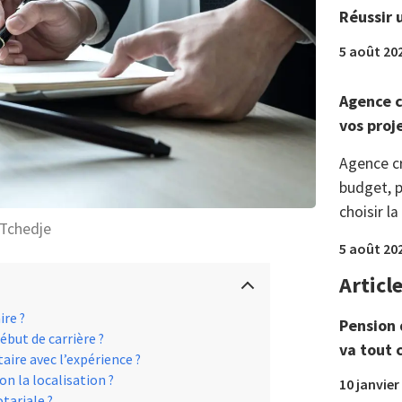
Réussir 
5 août 20
Agence c
vos proj
Agence c
budget, p
choisir la
 Tchedje
5 août 20
Articl
ire ?
Pension 
début de carrière ?
va tout 
aire avec l’expérience ?
lon la localisation ?
10 janvier
otariale ?