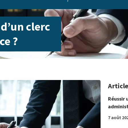
?
 d’un clerc
ce ?
Articl
Réussir 
administ
7 août 20