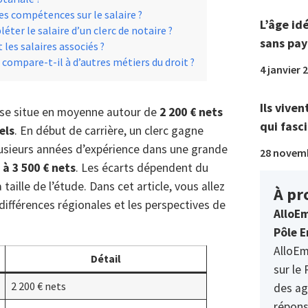
es compétences sur le salaire ?
L’âge id
er le salaire d’un clerc de notaire ?
sans pay
 les salaires associés ?
 compare-t-il à d’autres métiers du droit ?
4 janvier 
Ils viven
se situe en moyenne autour de
2 200 € nets
qui fasci
els
. En début de carrière, un clerc gagne
plusieurs années d’expérience dans une grande
28 novem
 à 3 500 € nets
. Les écarts dépendent du
 taille de l’étude. Dans cet article, vous allez
À pr
s différences régionales et les perspectives de
AlloEm
Pôle E
AlloEm
Détail
sur le 
2 200 € nets
des ag
répons