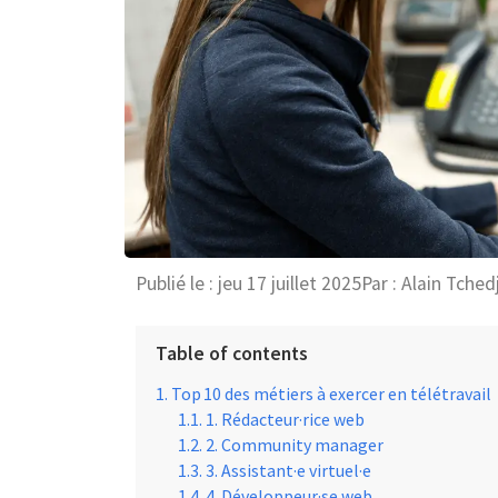
Publié le :
jeu 17 juillet 2025
Par :
Alain Tched
Table of contents
Top 10 des métiers à exercer en télétravail
1. Rédacteur·rice web
2. Community manager
3. Assistant·e virtuel·e
4. Développeur·se web