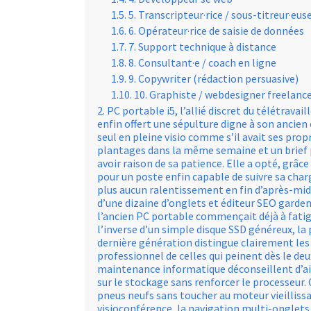
5. Transcripteur·rice / sous-titreur·eus
6. Opérateur·rice de saisie de données
7. Support technique à distance
8. Consultant·e / coach en ligne
9. Copywriter (rédaction persuasive)
10. Graphiste / webdesigner freelanc
PC portable i5, l’allié discret du télétravai
enfin offert une sépulture digne à son ancien
seul en pleine visio comme s’il avait ses propr
plantages dans la même semaine et un brief p
avoir raison de sa patience. Elle a opté, grâc
pour un poste enfin capable de suivre sa charge
plus aucun ralentissement en fin d’après-mi
d’une dizaine d’onglets et éditeur SEO garde
l’ancien PC portable commençait déjà à fati
l’inverse d’un simple disque SSD généreux, la
dernière génération distingue clairement le
professionnel de celles qui peinent dès le de
maintenance informatique déconseillent d’ail
sur le stockage sans renforcer le processeur.
pneus neufs sans toucher au moteur vieillissa
visioconférence, la navigation multi-onglets