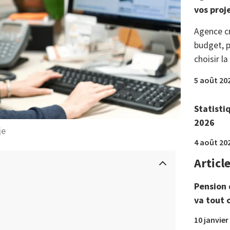
vos proj
Agence c
budget, p
choisir la
5 août 20
Statisti
2026
je
4 août 20
Articl
Pension 
va tout 
10 janvier