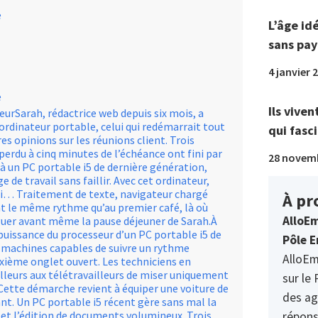
e
L’âge id
sans pay
4 janvier 
e
Ils viven
lleurSarah, rédactrice web depuis six mois, a
 ordinateur portable, celui qui redémarrait tout
qui fasci
es opinions sur les réunions client. Trois
erdu à cinq minutes de l’échéance ont fini par
28 novem
e à un PC portable i5 de dernière génération,
 de travail sans faillir. Avec cet ordinateur,
di… Traitement de texte, navigateur chargé
À pr
nt le même rythme qu’au premier café, là où
AlloEm
guer avant même la pause déjeuner de Sarah.À
 puissance du processeur d’un PC portable i5 de
Pôle E
s machines capables de suivre un rythme
AlloEm
uxième onglet ouvert. Les techniciens en
leurs aux télétravailleurs de miser uniquement
sur le 
 Cette démarche revient à équiper une voiture de
des ag
nt. Un PC portable i5 récent gère sans mal la
 et l’édition de documents volumineux. Trois
répons