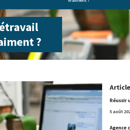
vraiment ?
étravail
aiment ?
Articl
Réussir 
5 août 20
Agence c