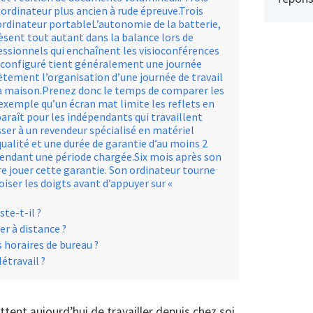
ordinateur plus ancien à rude épreuve.Trois
 ordinateur portableL’autonomie de la batterie,
 pèsent tout autant dans la balance lors de
fessionnels qui enchaînent les visioconférences
 configuré tient généralement une journée
tement l’organisation d’une journée de travail
 la maison.Prenez donc le temps de comparer les
exemple qu’un écran mat limite les reflets en
 paraît pour les indépendants qui travaillent
esser à un revendeur spécialisé en matériel
ualité et une durée de garantie d’au moins 2
pendant une période chargée.Six mois après son
re jouer cette garantie. Son ordinateur tourne
oiser les doigts avant d’appuyer sur «
te-t-il ?
r à distance ?
 horaires de bureau ?
étravail ?
tent aujourd’hui de travailler depuis chez soi,