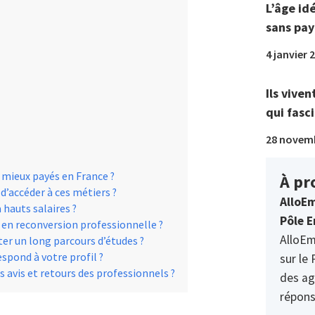
L’âge id
sans pay
4 janvier 
Ils viven
qui fasci
28 novem
 mieux payés en France ?
À pr
’accéder à ces métiers ?
AlloEm
 hauts salaires ?
Pôle E
 en reconversion professionnelle ?
AlloEm
er un long parcours d’études ?
spond à votre profil ?
sur le 
 avis et retours des professionnels ?
des ag
répons