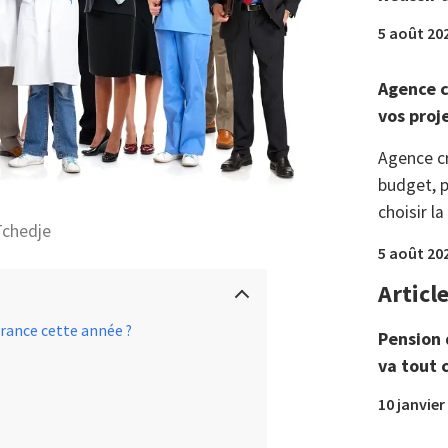
5 août 20
Agence c
vos proj
Agence c
budget, p
choisir la
Tchedje
5 août 20
Articl
France cette année ?
Pension 
va tout 
10 janvier