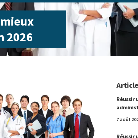
s mieux
n 2026
Articl
Réussir 
administ
7 août 20
Réussir 