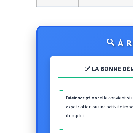
🔍 À 
✅ LA BONNE DÉ
→
Désinscription
: elle convient si
expatriation ou une activité impo
d’emploi.
→