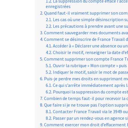
La suppression du compte efface l’accè
enregistrées
Quand faut-il vraiment supprimer son comp
Les cas où une simple désinscription su
Les précautions à prendre avant une su
Comment sauvegarder mes documents ava
Comment se désinscrire de France Travail 
Accéder à « Déclarer une absence ou u
Choisir le motif, renseigner la date d’e
Comment supprimer son compte France Tra
Ouvrir la rubrique « Mon compte » pui
Indiquer le motif, saisir le mot de pas
Puis-je perdre mes droits en supprimant 
Ce qui s’arrête immédiatement après l
Pourquoi la suppression du compte est
Combien de temps faut-il pour recevoir la 
Que faire si je ne trouve pas l’option sup
Contacter France Travail via le 3949 o
Passer par un rendez-vous en agence si
Comment exercer mon droit d’effacement R