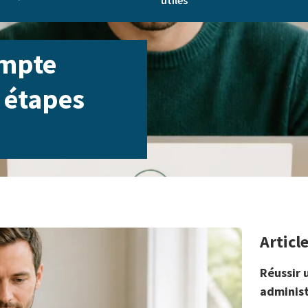
utiles
ompte
s étapes
Articl
Réussir 
administ