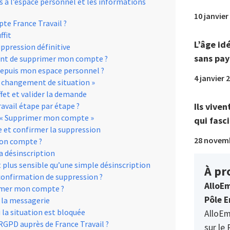
s à l’espace personnel et les informations
10 janvier
te France Travail ?
ffit
L’âge id
ppression définitive
sans pay
nt de supprimer mon compte ?
depuis mon espace personnel ?
4 janvier 
n changement de situation »
ffet et valider la demande
Ils viven
vail étape par étape ?
s « Supprimer mon compte »
qui fasci
se et confirmer la suppression
28 novem
mon compte ?
a désinscription
 plus sensible qu’une simple désinscription
À pr
confirmation de suppression ?
AlloEm
primer mon compte ?
Pôle E
u la messagerie
 la situation est bloquée
AlloEm
GPD auprès de France Travail ?
sur le 