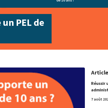
de 10 ans ?
 un PEL de
Articl
Réussir 
administ
7 août 20