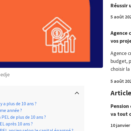
Réussir 
5 août 20
Agence c
vos proj
Agence c
budget, p
choisir la
hedje
5 août 20
Articl
y a plus de 10 ans ?
Pension 
ème année ?
va tout 
PEL de plus de 10 ans ?
L après 10 ans ?
10 janvier
EL ancien selon le capital épargné ?