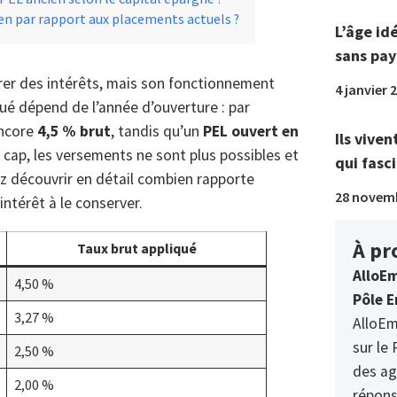
ien par rapport aux placements actuels ?
L’âge id
sans pay
er des intérêts, mais son fonctionnement
4 janvier 
ué dépend de l’année d’ouverture : par
ncore
4,5 % brut
, tandis qu’un
PEL ouvert en
Ils viven
e cap, les versements ne sont plus possibles et
qui fasci
llez découvrir en détail combien rapporte
28 novem
intérêt à le conserver.
À pr
Taux brut appliqué
AlloEm
4,50 %
Pôle E
3,27 %
AlloEm
sur le 
2,50 %
des ag
2,00 %
répons