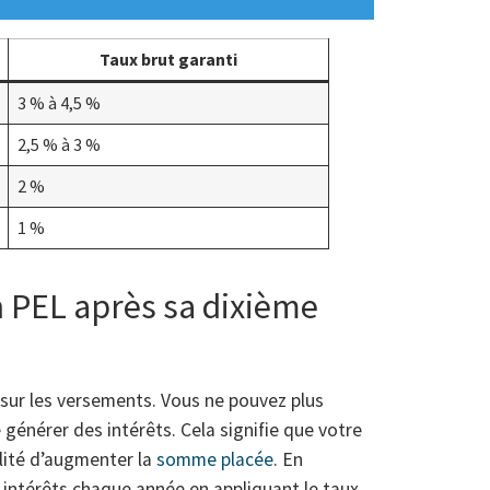
Taux brut garanti
3 % à 4,5 %
2,5 % à 3 %
2 %
1 %
n PEL après sa dixième
 sur les versements. Vous ne pouvez plus
 générer des intérêts. Cela signifie que votre
lité d’augmenter la
somme placée
. En
s intérêts chaque année en appliquant le taux