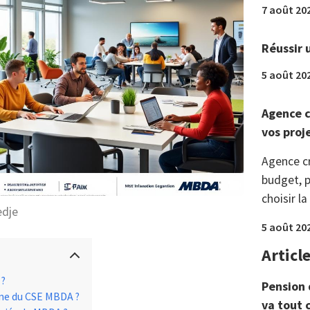
7 août 20
Réussir 
5 août 20
Agence c
vos proj
Agence c
budget, p
choisir la
edje
5 août 20
Articl
 ?
Pension 
me du CSE MBDA ?
va tout 