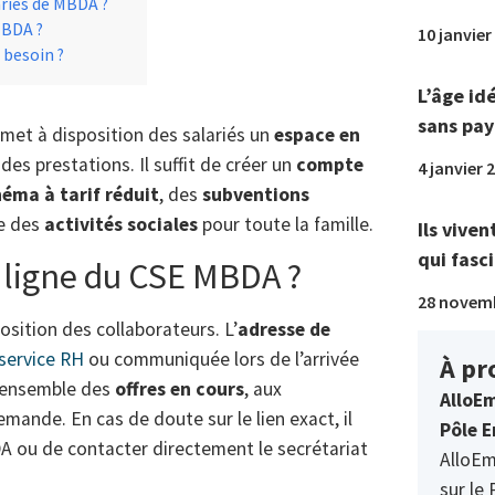
riés de MBDA ?
MBDA ?
10 janvier
besoin ?
L’âge id
sans pay
met à disposition des salariés un
espace en
es prestations. Il suffit de créer un
compte
4 janvier 
néma à tarif réduit
, des
subventions
re des
activités sociales
pour toute la famille.
Ils viven
qui fasci
n ligne du CSE MBDA ?
28 novem
position des collaborateurs. L’
adresse de
service RH
ou communiquée lors de l’arrivée
À pr
 l’ensemble des
offres en cours
, aux
AlloEm
mande. En cas de doute sur le lien exact, il
Pôle E
DA ou de contacter directement le secrétariat
AlloEm
sur le 