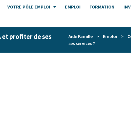
VOTRE PÔLE EMPLOI
EMPLOI
FORMATION
IN
t profiter de ses
Aide Famille
>
Emploi
>
C
ses services ?