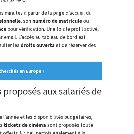
e du CSE MBDA
s minutes à partir de la page d’accueil du
sionnelle
, son
numéro de matricule
ou
nce
pour vérification. Une fois le profil activé,
par email. L’accès au tableau de bord est
sulter les
droits ouverts
et de réserver des
echerchés en Europe ?
s proposés aux salariés de
 l’année et les disponibilités budgétaires,
es
tickets de cinéma
sont proposés toute
 offerts à Noël, parfois également à la