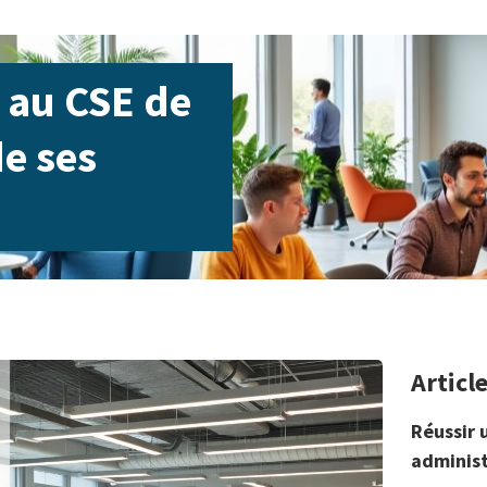
au CSE de
de ses
Articl
Réussir 
administ