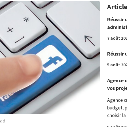
Articl
Réussir 
administ
7 août 20
Réussir 
5 août 20
Agence c
vos proj
Agence c
budget, p
choisir la
sad
5 août 20