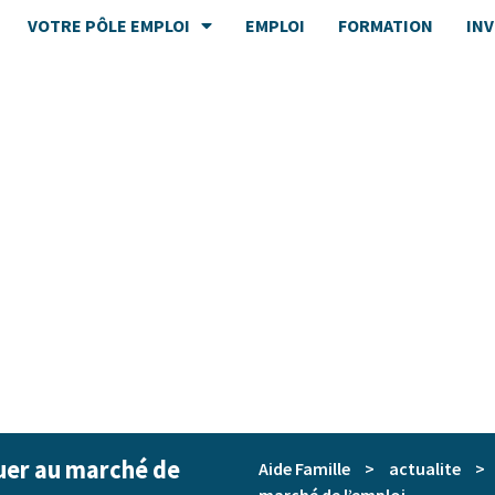
VOTRE PÔLE EMPLOI
EMPLOI
FORMATION
IN
quer au marché de
Aide Famille
>
actualite
>