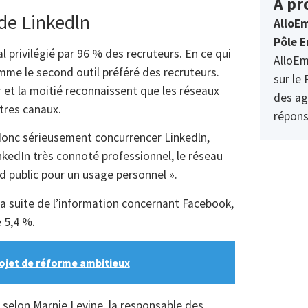
À pr
de Linkedln
AlloEm
Pôle E
al privilégié par 96 % des recruteurs. En ce qui
AlloEm
mme le second outil préféré des recruteurs.
sur le 
er et la moitié reconnaissent que les réseaux
des ag
utres canaux.
répons
onc sérieusement concurrencer Linkedln,
inkedIn très connoté professionnel, le réseau
d public pour un usage personnel ».
la suite de l’information concernant Facebook,
e 5,4 %.
rojet de réforme ambitieux
 selon Marnie Levine, la responsable des