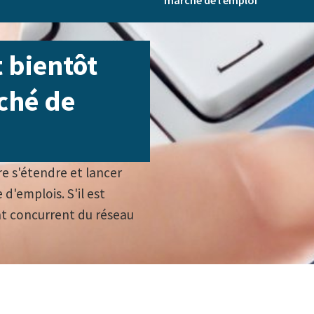
marché de l’emploi
 bientôt
ché de
e s'étendre et lancer
'emplois. S'il est
nt concurrent du réseau