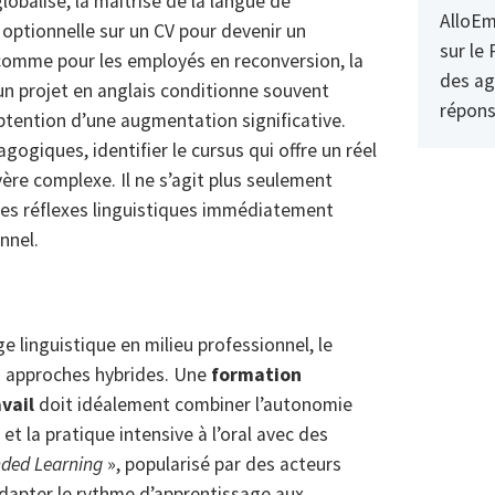
lobalisé, la maîtrise de la langue de
AlloEm
 optionnelle sur un CV pour devenir un
sur le 
s comme pour les employés en reconversion, la
des ag
un projet en anglais conditionne souvent
répons
obtention d’une augmentation significative.
gogiques, identifier le cursus qui offre un réel
ère complexe. Il ne s’agit plus seulement
des réflexes linguistiques immédiatement
nnel.
e linguistique en milieu professionnel, le
s approches hybrides. Une
formation
vail
doit idéalement combiner l’autonomie
t la pratique intensive à l’oral avec des
nded Learning
», popularisé par des acteurs
adapter le rythme d’apprentissage aux