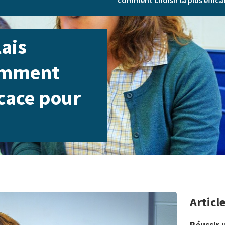
comment choisir la plus effica
ais
comment
icace pour
Articl
Réussir 