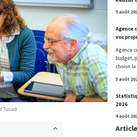
5 août 20
Agence c
vos proj
Agence c
budget, p
choisir la
5 août 20
Statisti
2026
d Tusad
4 août 20
Articl