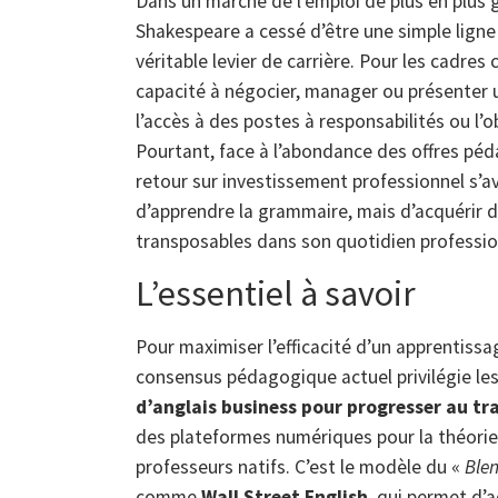
Dans un marché de l’emploi de plus en plus g
Shakespeare a cessé d’être une simple ligne
véritable levier de carrière. Pour les cadre
capacité à négocier, manager ou présenter 
l’accès à des postes à responsabilités ou l’
Pourtant, face à l’abondance des offres péda
retour sur investissement professionnel s’av
d’apprendre la grammaire, mais d’acquérir 
transposables dans son quotidien professio
L’essentiel à savoir
Pour maximiser l’efficacité d’un apprentissag
consensus pédagogique actuel privilégie le
d’anglais business pour progresser au tra
des plateformes numériques pour la théorie e
professeurs natifs. C’est le modèle du «
Ble
comme
Wall Street English
, qui permet d’