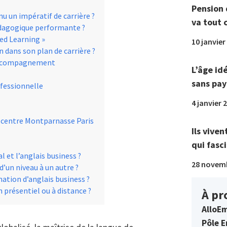
Pension 
u un impératif de carrière ?
va tout 
édagogique performante ?
ded Learning »
10 janvier
dans son plan de carrière ?
’accompagnement
L’âge id
sans pay
ofessionnelle
4 janvier 
u centre Montparnasse Paris
Ils viven
qui fasci
l et l’anglais business ?
28 novem
’un niveau à un autre ?
ation d’anglais business ?
n présentiel ou à distance ?
À pr
AlloEm
Pôle E