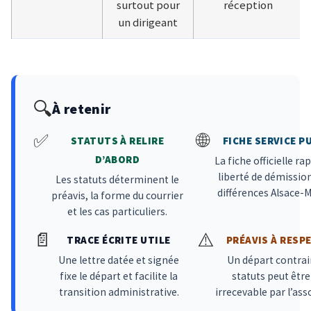
surtout pour
réception
un dirigeant
🔍
À retenir
✅
🌐
STATUTS À RELIRE
FICHE SERVICE P
D’ABORD
La fiche officielle rap
liberté de démission
Les statuts déterminent le
différences Alsace-M
préavis, la forme du courrier
et les cas particuliers.
📄
⚠️
TRACE ÉCRITE UTILE
PRÉAVIS À RESP
Une lettre datée et signée
Un départ contrai
fixe le départ et facilite la
statuts peut être
transition administrative.
irrecevable par l’ass