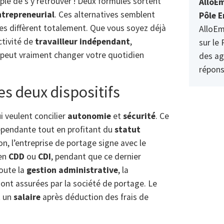
mple de s’y retrouver ! Deux formules sortent
AlloEm
ntrepreneurial
. Ces alternatives semblent
Pôle E
es diffèrent totalement. Que vous soyez déjà
AlloEm
ctivité de
travailleur indépendant
,
sur le 
 peut vraiment changer votre quotidien
des ag
répons
s deux dispositifs
i veulent concilier
autonomie
et
sécurité
. Ce
dépendante tout en profitant du
statut
on, l’entreprise de portage signe avec le
 en
CDD
ou
CDI
, pendant que ce dernier
Toute la
gestion administrative
, la
sont assurées par la société de portage. Le
t un
salaire
après déduction des frais de