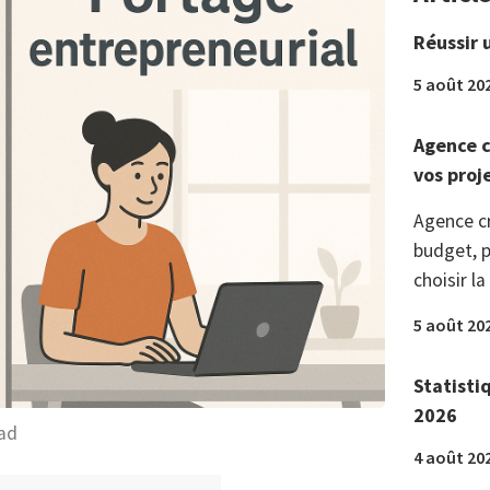
Réussir 
5 août 20
Agence c
vos proj
Agence c
budget, p
choisir la
5 août 20
Statisti
2026
ad
4 août 20