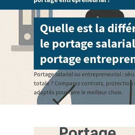
Quelle est la diff
le portage salarial
portage entrepren
Portage salarial ou entrepreneurial : sécu
totale ? Comparez contrats, protection so
adaptés pour faire le meilleur choix.