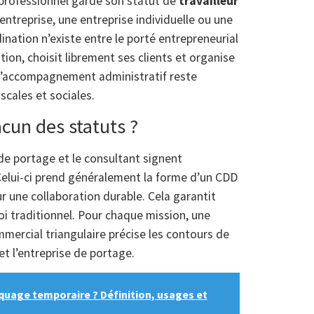
e professionnel garde son statut de
travailleur
entreprise, une entreprise individuelle ou une
ination n’existe entre le porté entrepreneurial
ation, choisit librement ses clients et organise
 l’accompagnement administratif reste
scales et sociales.
cun des statuts ?
 de portage et le consultant signent
Celui-ci prend généralement la forme d’un CDD
r une collaboration durable. Cela garantit
loi traditionnel. Pour chaque mission, une
mercial triangulaire précise les contours de
 et l’entreprise de portage.
quage temporaire ? Définition, usages et