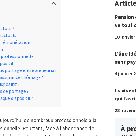
Articl
Pension 
va tout 
atuts ?
ractuels
10 janvier
et rémunération
on
L’âge id
n professionnelle
sans pay
positif
sus portage entrepreneurial
4 janvier 
 l’assurance chômage ?
spositif ?
Ils viven
s de portage ?
qui fasci
aque dispositif ?
28 novem
jourd’hui de nombreux professionnels à la
À pr
sionnelle. Pourtant, face à l’abondance de