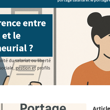
portage salarial et le portage 
érence entre
 et le
eurial ?
rité du salariat ou liberté
ciale, gestion et profils
Articl