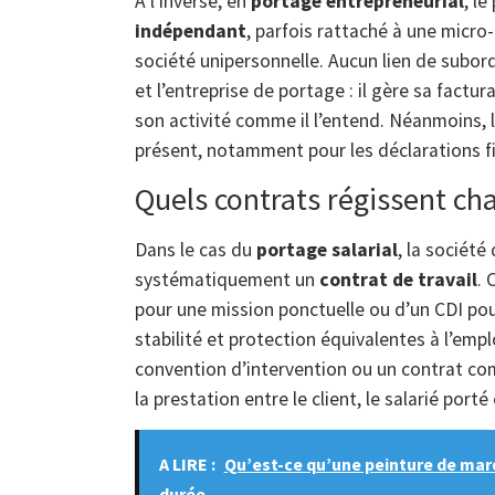
À l’inverse, en
portage entrepreneurial
, l
indépendant
, parfois rattaché à une micro-
société unipersonnelle. Aucun lien de subord
et l’entreprise de portage : il gère sa factur
son activité comme il l’entend. Néanmoins,
présent, notamment pour les déclarations fi
Quels contrats régissent cha
Dans le cas du
portage salarial
, la société
systématiquement un
contrat de travail
. 
pour une mission ponctuelle ou d’un CDI pou
stabilité et protection équivalentes à l’emp
convention d’intervention ou un contrat com
la prestation entre le client, le salarié porté
A LIRE :
Qu’est-ce qu’une peinture de mar
durée