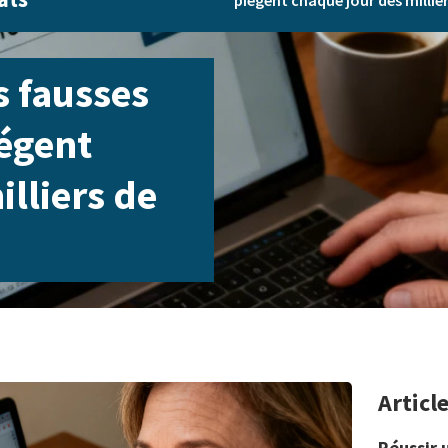
piégent chaque jour des millie
s fausses
iégent
lliers de
Articl
Réussir 