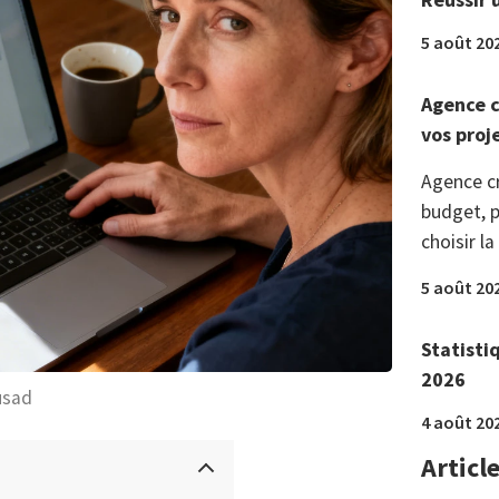
5 août 20
Agence c
vos proj
Agence c
budget, p
choisir la
5 août 20
Statisti
2026
usad
4 août 20
Articl