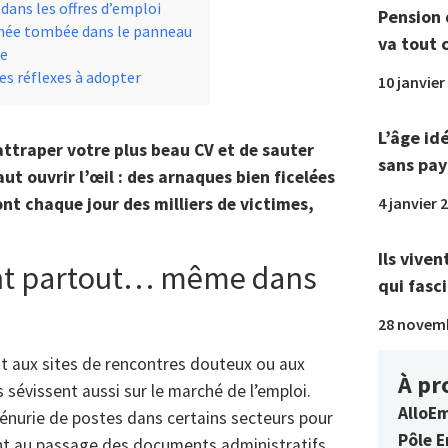
ans les offres d’emploi
Pension 
lômée tombée dans le panneau
va tout 
de
les réflexes à adopter
10 janvier
L’âge id
ttraper votre plus beau CV et de sauter
sans pay
ut ouvrir l’œil : des arnaques bien ficelées
4 janvier 
nt chaque jour des milliers de victimes,
Ils viven
ent partout… même dans
qui fasci
28 novem
t aux sites de rencontres douteux ou aux
À pr
s sévissent aussi sur le marché de l’emploi.
AlloEm
pénurie de postes dans certains secteurs pour
Pôle E
ant au passage des documents administratifs