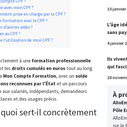
 compte CPF ?
le avec mon CPF ?
10 janvier
ment prise en charge par le CPF ?
ne formation avec le CPF ?
L’âge id
 d’autres aides ?
sans pay
es au CPF ?
e l’utilisation de mon CPF ?
4 janvier 
Ils viven
ectement à une
formation professionnelle
qui fasci
nt les
droits cumulés en euros
tout au long
ia
Mon Compte Formation
, avec un
solde
28 novem
ons reconnues par l’État
et un parcours
sse aux salariés, indépendants, demandeurs
À pr
claires et des usages précis.
AlloEm
à quoi sert-il concrètement
Pôle E
AlloEm
sur le 