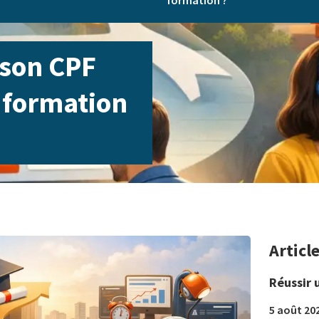
formation ?
 son CPF
 formation
Articl
Réussir 
5 août 20