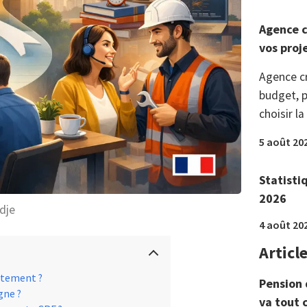
Agence c
vos proj
Agence c
budget, p
choisir la
5 août 20
Statisti
2026
dje
4 août 20
Articl
rètement ?
Pension 
gne ?
va tout 