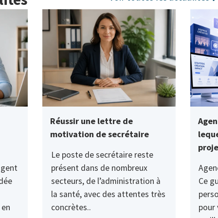
Réussir une lettre de
Agen
motivation de secrétaire
leque
proj
Le poste de secrétaire reste
agent
présent dans de nombreux
Agen
ndée
secteurs, de l’administration à
Ce g
la santé, avec des attentes très
perso
 en
concrètes..
pour 