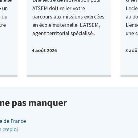
 un
ATSEM doit relier votre
Lecle
é du
parcours aux missions exercées
au po
tre
en école maternelle. L’ATSEM,
L’en
agent territorial spécialisé..
une c
4 août 2026
3 aoû
à ne pas manquer
le de France
e emploi