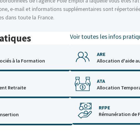
oordonnées de l’agence Pôle Emploi à laquelle vous êtes rat
hone, e-mail et informations supplémentaires sont répertorié
s dans toute la France.
atiques
Voir toutes les infos pratiq
ARE
sociés à la Formation
Allocation d'aide a
ATA
ent Retraite
Allocation Tempora
RFPE
Rémunération de 
Insertion