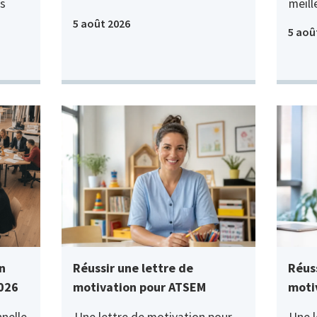
s
meill
5 août 2026
5 aoû
n
Réussir une lettre de
Réuss
2026
motivation pour ATSEM
moti
nelle
Une lettre de motivation pour
Une l